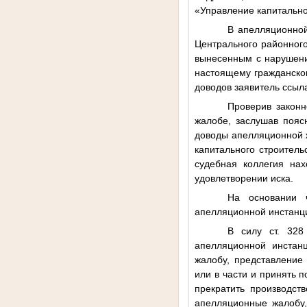
«Управление капитальног
В апелляционной
Центрального районного
вынесенным с нарушени
настоящему гражданско
доводов заявитель ссыл
Проверив законн
жалобе, заслушав пояс
доводы апелляционной 
капитального строител
судебная коллегия на
удовлетворении иска.
На основании ч
апелляционной инстанци
В силу ст. 328
апелляционной инстан
жалобу, представление
или в части и принять 
прекратить производст
апелляционные жалобу,