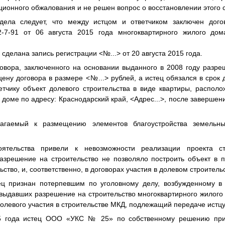
ционного обжалования и не решен вопрос о восстановлении этого 
дела следует, что между истцом и ответчиком заключен дого
-7-91 от 06 августа 2015 года многоквартирного жилого до
Н сделана запись регистрации
<№...>
от 20 августа 2015 года.
овора, заключенного на основании выданного в 2008 году разре
 цену договора в размере
<№...>
рублей, а истец обязался в срок 
етчику объект долевого строительства в виде квартиры, распол
доме по адресу: Краснодарский край,
<Адрес...>
, после завершен
агаемый к размещению элементов благоустройства земельны
оятельства привели к невозможности реализации проекта стр
азрешение на строительство не позволяло построить объект в п
ство, и, соответственно, в договорах участия в долевом строитель
ец признан потерпевшим по уголовному делу, возбужденному в
 выдавших разрешение на строительство многоквартирного жилого
олевого участия в строительстве МКД, подлежащий передаче истцу
5 года истец ООО «УКС № 25» по собственному решению при