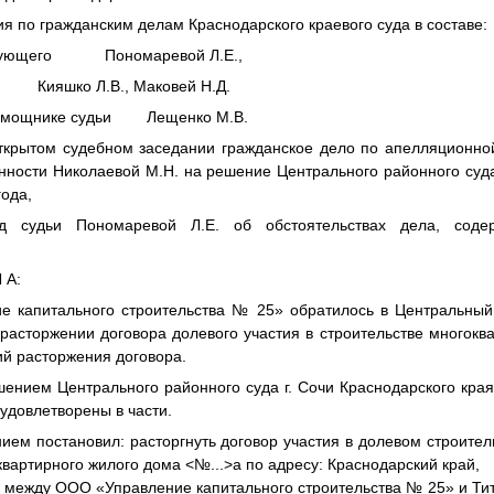
я по гражданским делам Краснодарского краевого суда в составе:
твующего Пономаревой Л.Е.,
о Л.В., Маковей Н.Д.
помощнике судьи Лещенко М.В.
ткрытом судебном заседании гражданское дело по апелляционно
енности Николаевой М.Н. на решение Центрального районного суда
года,
ад судьи Пономаревой Л.Е. об обстоятельствах дела, соде
 А:
 капитального строительства № 25» обратилось в Центральный 
о расторжении договора долевого участия в строительстве многокв
й расторжения договора.
нием Центрального районного суда г. Сочи Краснодарского края 
удовлетворены в части.
ием постановил: расторгнуть договор участия в долевом строител
оквартирного жилого дома
<№...>
а по адресу: Краснодарский край,
 между ООО «Управление капитального строительства № 25» и Тит