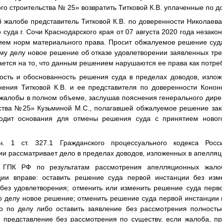
о строительства № 25» возвратить Титковой К.В. уплаченные по до
 жалобе представитель Титковой К.В. по доверенности Николаев
 суда г. Сочи Краснодарского края от 07 августа 2020 года незак
ем норм материального права. Просит обжалуемое решение суда
му делу новое решение об отказе удовлетворении заявленных тре
ается на то, что данным решением нарушаются ее права как потре
ость и обоснованность решения суда в пределах доводов, изло
нения Титковой К.В. и ее представителя по доверенности Конон
жалобы в полном объеме, заслушав пояснения генерального дир
ьства №25» Кузьминой М.С., полагавшей обжалуемое решение за
ходит основания для отмены решения суда с принятием новог
. 1 ст. 327.1 Гражданского процессуального кодекса Рос
и рассматривает дело в пределах доводов, изложенных в апелля
 ГПК РФ по результатам рассмотрения апелляционных жало
ции вправе: оставить решение суда первой инстанции без изм
 без удовлетворения; отменить или изменить решение суда перв
по делу новое решение; отменить решение суда первой инстанции 
во по делу либо оставить заявление без рассмотрения полностью
 представление без рассмотрения по существу, если жалоба, п