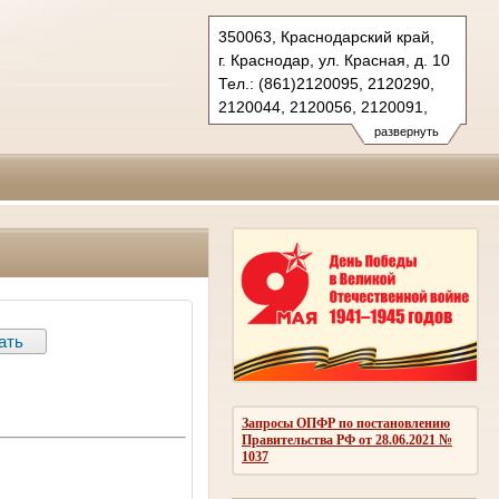
350063, Краснодарский край,
г. Краснодар, ул. Красная, д. 10
Тел.: (861)2120095, 2120290,
2120044, 2120056, 2120091,
2683150(ф.)
развернуть
kubansud@sudrf.ru
Запросы ОПФР по постановлению
Правительства РФ от 28.06.2021 №
1037