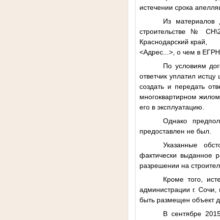
истечении срока апелля
Из материалов 
строительстве № СН\2
Краснодарский край,
<Адрес...>
, о чем в ЕГР
По условиям дог
ответчик уплатил истцу
создать и передать отв
многоквартирном жилом 
его в эксплуатацию.
Однако предпол
предоставлен не был.
Указанные обст
фактически выданное р
разрешении на строитель
Кроме того, ист
администрации г. Сочи,
быть размещен объект д
В сентябре 201