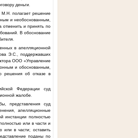
говору деньги.
а М.Н. полагает решение
онным и необоснованным,
 отменить и принять по
бований. В обоснование
бителя.
женных в апелляционной
ова Э.С., поддержавших
ектора ООО «Управление
конным и обоснованным,
о решения об отказе в
сийской Федерации суд
ционной жалобе.
бы, представления суд
енения, апелляционные
ой инстанции полностью
полностью или в части и
 или в части; оставить
редставление поданы по