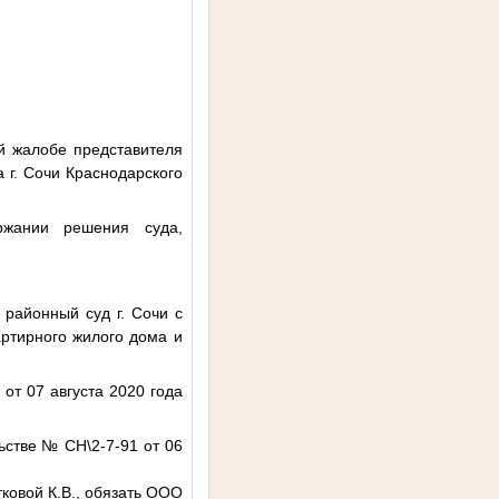
й жалобе представителя
 г. Сочи Краснодарского
ржании решения суда,
районный суд г. Сочи с
артирного жилого дома и
от 07 августа 2020 года
ьстве № CH\2-7-91 от 06
ковой К.В., обязать ООО