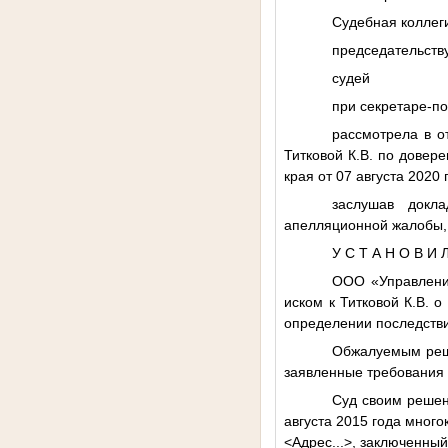
Судебная коллеги
председательс
судей Кияшк
при секретаре-
рассмотрела в о
Титковой К.В. по довер
края от 07 августа 2020 
заслушав докл
апелляционной жалобы,
У С Т А Н О В И Л
ООО «Управление
иском к Титковой К.В. 
определении последстви
Обжалуемым реше
заявленные требования 
Суд своим решен
августа 2015 года мног
<Адрес...>
, заключенный