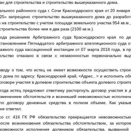
ан для строительства и строительство вышеуказанного дома.
льного районного суда г. Сочи Краснодарского края от 20 января
» запрещено строительство вышеуказанного дома до разработ
 на строительство с учетом площади земельного участка 954 кв.м.
строительства более чем в два раза (2100 кв.м.).
ода решением Арбитражного суда Краснодарского края по д
становлением Пятнадцатого арбитражного апелляционного суда от
жного суда кассационной инстанции от 07 марта 2018 года, в п
ельство отказано в связи с незаконностью первоначально вы
воду о том, что истец не имеет возможности осуществить строи
о дома по адресу: Краснодарский край,
<Адрес...>
и исполнить об
договоре участия в долевом строительстве объекта долевого строит
года истец предложил ответчику расторгнуть договор участия в 
зменением обстоятельств и возникшей невозможностью исполнени
по договору денежные средства в полном объеме. Как указыв
не ответил.
 со ст. 416 ГК РФ обязательство прекращается невозможность
осле возникновения обязательства обстоятельством, за которо
евозможности исполнения должником обязательства, вызванной