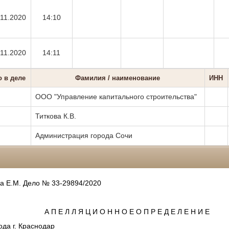
.11.2020
14:10
.11.2020
14:11
о в деле
Фамилия / наименование
ИНН
ООО "Управление капитального строительства"
Титкова К.В.
Администрация города Сочи
ва Е.М. Дело № 33-29894/2020
А П Е Л Л Я Ц И О Н Н О Е О П Р Е Д Е Л Е Н И Е
ода г. Краснодар