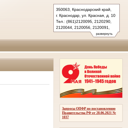
350063, Краснодарский край,
г. Краснодар, ул. Красная, д. 10
Тел.: (861)2120095, 2120290,
2120044, 2120056, 2120091,
2683150(ф.)
развернуть
kubansud@sudrf.ru
Запросы ОПФР по постановлению
Правительства РФ от 28.06.2021 №
1037