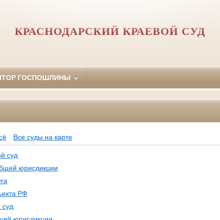
КРАСНОДАРСКИЙ КРАЕВОЙ СУД
ЯТОР ГОСПОШЛИНЫ
Ф
сё
Все суды на карте
й суд
общей юрисдикции
га
ъекта РФ
 суд
щей юрисдикции