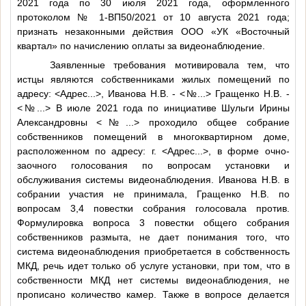
2021 года по 30 июля 2021 года, оформленного
протоколом № 1-ВП50/2021 от 10 августа 2021 года;
признать незаконными действия ООО «УК «Восточный
квартал» по начислению оплаты за видеонаблюдение.
Заявленные требования мотивировала тем, что
истцы являются собственниками жилых помещений по
адресу:
<Адрес...>
, Иванова Н.В. -
<№...>
Гращенко Н.В. -
<№...>
В июле 2021 года по инициативе Шульги Ирины
Александровны
<№...>
проходило общее собрание
собственников помещений в многоквартирном доме,
расположенном по адресу: г.
<Адрес...>
, в форме очно-
заочного голосования по вопросам установки и
обслуживания системы видеонаблюдения. Иванова Н.В. в
собрании участия не принимала, Гращенко Н.В. по
вопросам 3,4 повестки собрания голосовала против.
Формулировка вопроса 3 повестки общего собрания
собственников размыта, не дает понимания того, что
система видеонаблюдения приобретается в собственность
МКД, речь идет только об услуге установки, при том, что в
собственности МКД нет системы видеонаблюдения, не
прописано количество камер. Также в вопросе делается