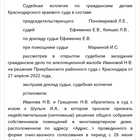
Судебная коллегия по гражданским делам
Краснодарского краевого суда в составе:
председательствующего Пономаревой Л.Е.,
судей Ефименко Е.В., Кияшко Л.В.,
по докладу судьи Ефименко Е.В.
при помощнике судьи Маркиной И.С.
рассмотрев в открытом судебном заседании
гражданское дело по апелляционной жалобе Ивановой Н.В.
на решение Прикубанского районного суда г. Краснодара от
27 апреля 2022 года,
заслушав доклад судьи, судебная коллегия
установила:
Иванова Н.В. и Гращенко Н.В. обратились в суд с
иском к Шульге И.А., в котором просили признать
недействительным (ничтожным) решение общего собрания
собственников помещений в многоквартирном доме,
расположенном по адресу:
<Адрес...>
проведенного в
форме очно-заочного голосования в период с 26 июня