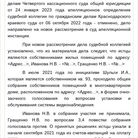
делам Четвертого кассационного суда общей юрисдикции
от 24 января 2023 года апелляционное определение
судебной коллегии по гражданским делам Краснодарского
краевого суда от 06 октября 2022 года - отменено, дело
направлено на новое рассмотрение в суд апелляционной
инстанции.
При новом рассмотрении дела судебной коллегией
установлено, что из материалов дела следует, что истцы
являются собственниками жилых помещений по адресу:
<Адрес...>
, Иванова Н.В. -
<№...>
, Гращенко Н.В. -
<№...>
В июле 2021 года по инициативе Шульги И.А.,
которая является собственником кв. 93, проходило общее
собрание собственников помещений в многоквартирном
доме, расположенном по адресу:
<Адрес...>
, в форме очно-
заочного голосования по вопросам установки и
обслуживания системы видеонаблюдения.
Иванова Н.В. в собрании участия не принимала,
Гращенко Н.В. по вопросам 3,4 повестки собрания
голосовала против. О принятых решениях истцы узнали в
начале сентября 2021 года из счетов-квитанций на оплату