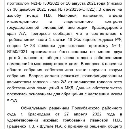
протоколом №1-ВП50/2021 от 10 августа 2021 года (письмо
от 30 декабря 2021 года №75-28136-ОП/21). В ответе на
жалобу истца Н.В. Ивановой начальник отдела
инспекционного и лицензионного контроля
государственной жилищной инспекции Краснодарского
края А.А. Григорьев сообщает, что в соответствие с
требованиями части 1 статьи 46 Жилищного кодекса РФ,
вопрос №23 повестки дня согласно протоколу №1-
ВП50/2021 принимается большинством не менее двух
третей голосов от общего числа голосов собственников
помещений в многоквартирном доме. В вопросе 4 повестки
общего собрания собственников также нарушен кворум
собрания. Вопрос должен решаться квалифицированным
количеством голосов - это 2/3 от количества голосов всех
собственников помещений в МКД. Данные обстоятельства
послужили основанием для обращения с настоящим иском
в суд.
Обжалуемым решением Прикубанского районного
суда г. Краснодара от 27 апреля 2022 года в
удовлетворении исковых требований Ивановой Н.В.,
Гращенко Н.В. к Шульге И.А. о признании решений общего