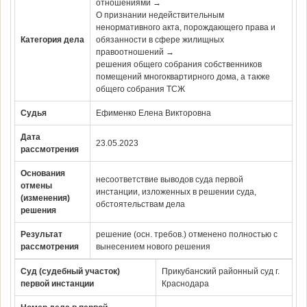
отношениями →
О признании недействительным
ненормативного акта, порождающего права и
Категория дела
обязанности в сфере жилищных
правоотношений →
решения общего собрания собственников
помещений многоквартирного дома, а также
общего собрания ТСЖ
Судья
Ефименко Елена Викторовна
Дата
23.05.2023
рассмотрения
Основания
несоответствие выводов суда первой
отмены
инстанции, изложенных в решении суда,
(изменения)
обстоятельствам дела
решения
Результат
решение (осн. требов.) отменено полностью с
рассмотрения
вынесением нового решения
Суд (судебный участок)
Прикубанский районный суд г.
первой инстанции
Краснодара