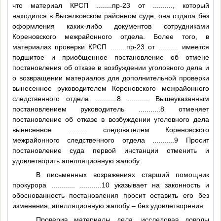
что материал КРСП
........
пр-23 от
..........
, который
находился в Выселковском районном суде, она отдала без
оформления каких-либо документов сотрудниками
Кореновского межрайонного отдела. Более того, в
материалах проверки КРСП
........
пр-23 от
..........
имеется
подшитое и приобщенное постановление об отмене
постановления об отказе в возбуждении уголовного дела и
о возвращении материалов для дополнительной проверки
вынесенное руководителем Кореновского межрайонного
следственного отдела
...........8
..........
. Вышеуказанным
постановлением руководитель
...........8
отменяет
постановление об отказе в возбуждении уголовного дела
вынесенное
..........
следователем Кореновского
межрайонного следственного отдела
...........9
Просит
постановление суда первой инстанции отменить и
удовлетворить апелляционную жалобу.
В письменных возражениях старший помощник
прокурора
............
...........10
указывает на законность и
обоснованность постановления просит оставить его без
изменения, апелляционную жалобу – без удовлетворения
Проверив материалы дела, исследовав доводы