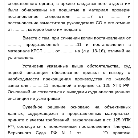
следственного органа, в архиве следственного отдела им
были обнаружены не подшитые в материал проверки
постановление следователя
...........7
от
..........
и
постановление заместителя руководителя СО о его отмене
от
..........
, которое было им подшито.
Вместе с тем, при сличении копии постановления от
..........
, представленной
...........11
и постановления в
материале КРСП
........
от
..........
на (л.д. 13-16), отличий не
установлено.
Установив указанные выше обстоятельства, суд
первой инстанции обоснованно пришел к выводу о
необходимости прекращения производства по жалобе
заявителя
...........11
, поданной в порядке ст. 125 УПК РФ.
Оснований не согласиться с выводами суда апелляционная
инстанция не усматривает
Судебное решение основано на объективных
данных, содержащихся в представленных материалах,
принято с учетом требований, закрепленных в ст. 125 УПК
РФ, согласуется с положениями постановления Пленума
Верховного Суда РФ N 1 от
..........
"О практике