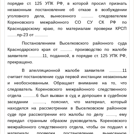
порядке ст. 125 УПК РФ, в которой просил признать
незаконным постановление об отказе в возбуждении
уголовного дела, вынесенного
..........
следователем
Кореновского межрайонного СО СУ СК РФ по
Краснодарскому краю, по материалам проверки КРСП
........
пр-23 от
..........
.
Постановлением Выселковского районного суда
Краснодарского края от
..........
производство по жалобе
заявителя
...........11
, поданной, в порядке ст. 125 УПК РФ,
прекращено.
В апелляционной жалобе заявителя
...........11
считает постановление суда первой инстанции незаконным
и необоснованным. Обращает внимание на то, что
следователь Кореновского межрайонного следственного
отдела
...........6
был вызван в суд и допрошен в судебном
заседании
..........
, пояснил, что материал, который
находился на рассмотрении в Выселковском районном
суде при рассмотрении его жалобы по делу
........
, ему
передал странным образом руководитель Кореновского
межрайонного следственного отдела, чтобы он подшил к
материалу проверки постановление, вынесенное