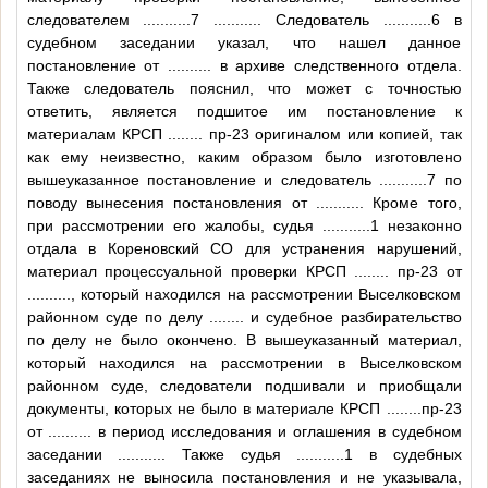
следователем
...........7
..........
. Следователь
...........6
в
судебном заседании указал, что нашел данное
постановление от
..........
в архиве следственного отдела.
Также следователь пояснил, что может с точностью
ответить, является подшитое им постановление к
материалам КРСП
........
пр-23 оригиналом или копией, так
как ему неизвестно, каким образом было изготовлено
вышеуказанное постановление и следователь
...........7
по
поводу вынесения постановления от
..........
. Кроме того,
при рассмотрении его жалобы, судья
...........1
незаконно
отдала в Кореновский СО для устранения нарушений,
материал процессуальной проверки КРСП
........
пр-23 от
..........
, который находился на рассмотрении Выселковском
районном суде по делу
........
и судебное разбирательство
по делу не было окончено. В вышеуказанный материал,
который находился на рассмотрении в Выселковском
районном суде, следователи подшивали и приобщали
документы, которых не было в материале КРСП
........
пр-23
от
..........
в период исследования и оглашения в судебном
заседании
..........
. Также судья
...........1
в судебных
заседаниях не выносила постановления и не указывала,