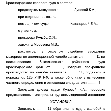
Краснодарского краевого суда в составе:
председательствующего Луневой К.А.,
при ведении протокола
помощником судьи Казанцевой Е.А.,
с участием:
прокурора Кульба О.Я.,
адвоката Морозова М.В.,
рассмотрел в открытом судебном заседании
материал по апелляционной жалобе заявителя
...........11
на
постановление Выселковского районного суда
Краснодарского края от
..........
, которым прекращено
производство по жалобе заявителя
...........11
, поданной в
порядке ст. 125 УПК РФ, а также об отказе в вынесении
частного определения в отношении следователя
...........5
Заслушав доклад судьи Луневой К.А., проверив
представленные материалы, суд апелляционной инстанции
УСТАНОВИЛ:
Заявитель
...........11
обратился в суд с жалобой в