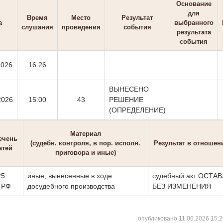
Основание
для
Время
Место
Результат
а
выбранного
слушания
проведения
события
результата
события
2026
16:26
ВЫНЕСЕНО
2026
15:00
43
РЕШЕНИЕ
(ОПРЕДЕЛЕНИЕ)
Материал
ечень
(судебн. контроля, в пор. исполн.
Результат в отношен
атей
приговора и иные)
25
иные, вынесенные в ходе
судебный акт ОСТА
 РФ
досудебного производства
БЕЗ ИЗМЕНЕНИЯ
опубликовано 11.06.2026 15:2