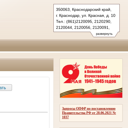
350063, Краснодарский край,
г. Краснодар, ул. Красная, д. 10
Тел.: (861)2120095, 2120290,
2120044, 2120056, 2120091,
2683150(ф.)
развернуть
kubansud@sudrf.ru
Запросы ОПФР по постановлению
Правительства РФ от 28.06.2021 №
1037