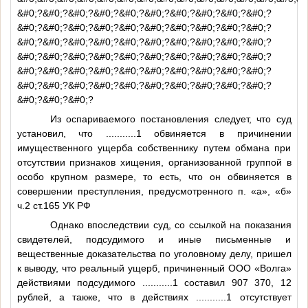
&#0;?&#0;?&#0;?&#0;?&#0;?&#0;?&#0;?&#0;?&#0;?&#0;?
&#0;?&#0;?&#0;?&#0;?&#0;?&#0;?&#0;?&#0;?&#0;?&#0;?
&#0;?&#0;?&#0;?&#0;?&#0;?&#0;?&#0;?&#0;?&#0;?&#0;?
&#0;?&#0;?&#0;?&#0;?&#0;?&#0;?&#0;?&#0;?&#0;?&#0;?
&#0;?&#0;?&#0;?&#0;?&#0;?&#0;?&#0;?&#0;?&#0;?&#0;?
&#0;?&#0;?&#0;?&#0;?&#0;?&#0;?&#0;?&#0;?&#0;?&#0;?
&#0;?&#0;?&#0;?
Из оспариваемого постановления следует, что суд
установил, что
...........1
обвиняется в причинении
имущественного ущерба собственнику путем обмана при
отсутствии признаков хищения, организованной группой в
особо крупном размере, то есть, что он обвиняется в
совершении преступления, предусмотренного п. «а», «б»
ч.2 ст.165 УК РФ
Однако впоследствии суд, со ссылкой на показания
свидетелей, подсудимого и иные письменные и
вещественные доказательства по уголовному делу, пришел
к выводу, что реальный ущерб, причиненный ООО «Волга»
действиями подсудимого
...........1
составил 907 370, 12
рублей, а также, что в действиях
...........1
отсутствует