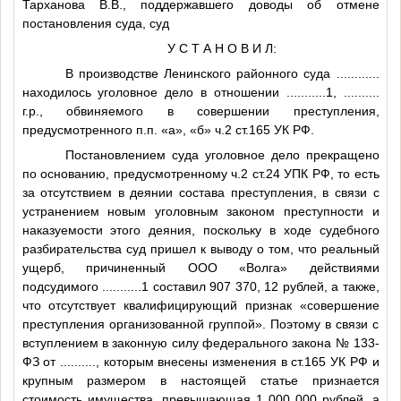
Тарханова В.В., поддержавшего доводы об отмене
постановления суда, суд
У С Т А Н О В И Л:
В производстве Ленинского районного суда
............
находилось уголовное дело в отношении
...........1
,
..........
г.р., обвиняемого в совершении преступления,
предусмотренного п.п. «а», «б» ч.2 ст.165 УК РФ.
Постановлением суда уголовное дело прекращено
по основанию, предусмотренному ч.2 ст.24 УПК РФ, то есть
за отсутствием в деянии состава преступления, в связи с
устранением новым уголовным законом преступности и
наказуемости этого деяния, поскольку в ходе судебного
разбирательства суд пришел к выводу о том, что реальный
ущерб, причиненный ООО «Волга» действиями
подсудимого
...........1
составил 907 370, 12 рублей, а также,
что отсутствует квалифицирующий признак «совершение
преступления организованной группой». Поэтому в связи с
вступлением в законную силу федерального закона № 133-
ФЗ от
..........
, которым внесены изменения в ст.165 УК РФ и
крупным размером в настоящей статье признается
стоимость имущества, превышающая 1 000 000 рублей, а