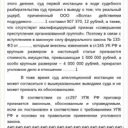
этого деяния, суд первой инстанции в ходе судебного
разбирательства суд пришел к выводу о том, что реальный
ущерб, причиненный ООО «Волга» действиями
подсудимого
...........1
составил 907 370, 12 рублей, а также,
что отсутствует квалифицирующий признак «совершение
преступления организованной группой». Поэтому в связи с
вступлением в законную силу федерального закона № 133-
ФЗ от
..........
, которым внесены изменения в ст.165 УК РФ и
крупным размером в настоящей статье признается
стоимость имущества, превышающая 1 000 000 рублей, а
особо крупным размером – 4 000 000 рублей, прекратил
уголовное дело в отношении
...........1
В тоже время суд апелляционной инстанции не
может согласиться с вышеуказанными выводами суда и не
может признать их обоснованными.
В соответствии со ст.297 УПК РФ приговор
признается законным, обоснованным и справедливым,
если он постановлен в соответствии с требованиями УПК
РФ и основан на правильном применении уголовного
закона.
&#0;&#0;&#0;&#0;&#0;&#0;&#0;&#0;&#0;&#0;&#0;&#0;&#0;&#0;&#