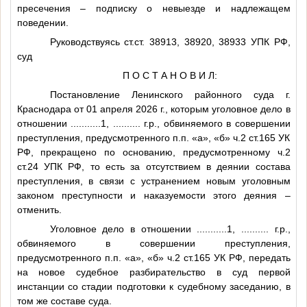
пресечения – подписку о невыезде и надлежащем
поведении.
Руководствуясь ст.ст. 38913, 38920, 38933 УПК РФ,
суд
П О С Т А Н О В И Л:
Постановление Ленинского районного суда г.
Краснодара от 01 апреля 2026 г., которым уголовное дело в
отношении
...........1
,
..........
г.р., обвиняемого в совершении
преступления, предусмотренного п.п. «а», «б» ч.2 ст.165 УК
РФ, прекращено по основанию, предусмотренному ч.2
ст.24 УПК РФ, то есть за отсутствием в деянии состава
преступления, в связи с устранением новым уголовным
законом преступности и наказуемости этого деяния –
отменить.
Уголовное дело в отношении
...........1
,
..........
г.р.,
обвиняемого в совершении преступления,
предусмотренного п.п. «а», «б» ч.2 ст.165 УК РФ, передать
на новое судебное разбирательство в суд первой
инстанции со стадии подготовки к судебному заседанию, в
том же составе суда.