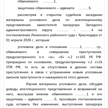
обвиняемого
...........1
,
защитника обвиняемого – адвоката
...........5
,
рассмотрев в открытом судебном заседании
материалы уголовного дела по апелляционному
представлению заместителя прокурора Западного
административного округа
............
–
...........4
на
постановление Ленинского районного суда г. Краснодара от
01 апреля 2026 г., которым:
уголовное дело в отношении
...........1
,
..........
г.р.,
обвиняемого в совершении преступления,
предусмотренного п.п. «а», «б» ч.2 ст.165 УК РФ,
прекращено по основанию, предусмотренному ч.2 ст.24
УПК РФ, то есть за отсутствием в деянии состава
преступления, в связи с устранением новым уголовным
законом преступности и наказуемости этого деяния.
Изучив материалы уголовного дела, обсудив
доводы апелляционного представления и возражений на
него, выслушав мнение обвиняемого
...........1
и его
защитника – адвоката
...........5
, просивших постановление
суда оставить без изменения, выступление прокурора