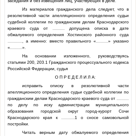
заседания и без извещения лиц, участвующих в деле.
Из материалов гражданского дела следует, что в
резолютивной части апелляционного определения судьи
судебной коллегии по гражданским делам Краснодарского
краевого суда от
..........
допущена описка в дате
обжалуемого определения Хостинского районного суда
............
, а именно: вместо правильного «
..........
» указано
«
..........
».
На основании изложенного, руководствуясь
статьями 200, 203.1 Гражданского процессуального кодекса
Российской Федерации, судья
О П Р Е Д Е Л И Л А:
исправить описку в резолютивной части
апелляционного определения судьи судебной коллегии по
гражданским делам Краснодарского краевого суда от
..........
по делу по иску администрации муниципального
образования городской округ город-курорт Сочи
Краснодарского края к
...........1
о сносе самовольной
постройки.
Читать верным дату обжалуемого определения