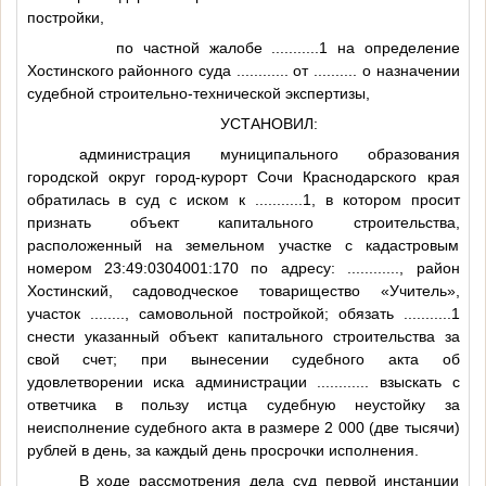
постройки,
по частной жалобе
...........1
на определение
Хостинского районного суда
............
от
..........
о назначении
судебной строительно-технической экспертизы,
УСТАНОВИЛ:
администрация муниципального образования
городской округ город-курорт Сочи Краснодарского края
обратилась в суд с иском к
...........1
, в котором просит
признать объект капитального строительства,
расположенный на земельном участке с кадастровым
номером 23:49:0304001:170 по адресу:
............
, район
Хостинский, садоводческое товарищество «Учитель»,
участок
........
, самовольной постройкой; обязать
...........1
снести указанный объект капитального строительства за
свой счет; при вынесении судебного акта об
удовлетворении иска администрации
............
взыскать с
ответчика в пользу истца судебную неустойку за
неисполнение судебного акта в размере 2 000 (две тысячи)
рублей в день, за каждый день просрочки исполнения.
В ходе рассмотрения дела суд первой инстанции