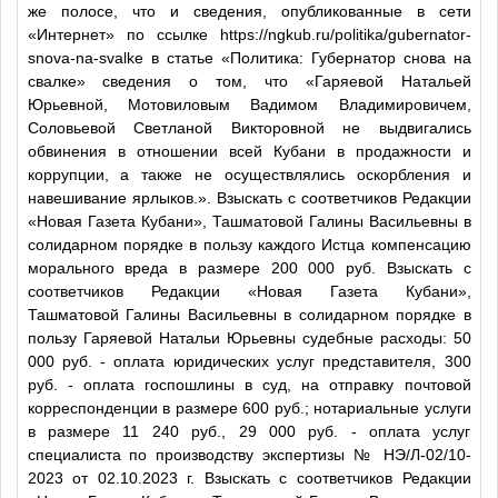
же полосе, что и сведения, опубликованные в сети
«Интернет» по ссылке https://ngkub.ru/politika/gubernator-
snova-na-svalke в статье «Политика: Губернатор снова на
свалке» сведения о том, что «Гаряевой Натальей
Юрьевной, Мотовиловым Вадимом Владимировичем,
Соловьевой Светланой Викторовной не выдвигались
обвинения в отношении всей Кубани в продажности и
коррупции, а также не осуществлялись оскорбления и
навешивание ярлыков.». Взыскать с соответчиков Редакции
«Новая Газета Кубани», Ташматовой Галины Васильевны в
солидарном порядке в пользу каждого Истца компенсацию
морального вреда в размере 200 000 руб. Взыскать с
соответчиков Редакции «Новая Газета Кубани»,
Ташматовой Галины Васильевны в солидарном порядке в
пользу Гаряевой Натальи Юрьевны судебные расходы: 50
000 руб. - оплата юридических услуг представителя, 300
руб. - оплата госпошлины в суд, на отправку почтовой
корреспонденции в размере 600 руб.; нотариальные услуги
в размере 11 240 руб., 29 000 руб. - оплата услуг
специалиста по производству экспертизы № НЭ/Л-02/10-
2023 от 02.10.2023 г. Взыскать с соответчиков Редакции