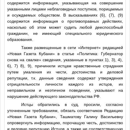
содержится информация, указывающая на совершение
указанными лицами неблаговидных поступков, порицаемых
и осуждаемых обществом. В высказываниях (6), (7), (9)
содержится информация о противоправных действиях,
насколько об этом может судить любой дееспособный
гражданин, не имеющий специального юридического
образования.
Также размещенные в сети «Интернет» редакцией
«Новая Газета Кубани» в статье «Политика: Губернатор
снова на свалке» сведения, указанные в пунктах 1), 3), 4),
6), 7) 8), 9), причинили истцам нравственные страдания
путем умаления их чести, достоинства и деловой
репутации, т.к. данные сведения содержат утверждения
отрицательности личности каждого из истцов, их
неправильном и неэтичном поведении, указывают на
нарушение действующего законодательства РФ.
Истцы обратились в суд, просили, согласно
уточненным требованиям, обязать соответчиков Редакцию
«Новая Газета Кубани», Ташматову Галину Васильевну
опровергнуть информацию, порочащую честь, достоинство
и деловую репутацию Истцов, а также не соответствующую