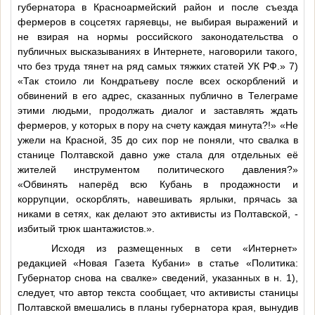
губернатора в Красноармейский район и после съезда
фермеров в соцсетях гаряевцы, не выбирая выражений и
не взирая на нормы российского законодательства о
публичных высказываниях в Интернете, наговорили такого,
что без труда тянет на ряд самых тяжких статей УК РФ.» 7)
«Так стоило ли Кондратьеву после всех оскорблений и
обвинений в его адрес, сказанных публично в Телеграме
этими людьми, продолжать диалог и заставлять ждать
фермеров, у которых в пору на счету каждая минута?!» «Не
ужели на Красной, 35 до сих пор не поняли, что свалка в
станице Полтавской давно уже стала для отдельных её
жителей инструментом политического давления?»
«Обвинять наперёд всю Кубань в продажности и
коррупции, оскорблять, навешивать ярлыки, прячась за
никами в сетях, как делают это активисты из Полтавской, -
избитый трюк шантажистов.».
Исходя из размещенных в сети «Интернет»
редакцией «Новая Газета Кубани» в статье «Политика:
Губернатор снова на свалке» сведений, указанных в н. 1),
следует, что автор текста сообщает, что активисты станицы
Полтавской вмешались в планы губернатора края, вынудив