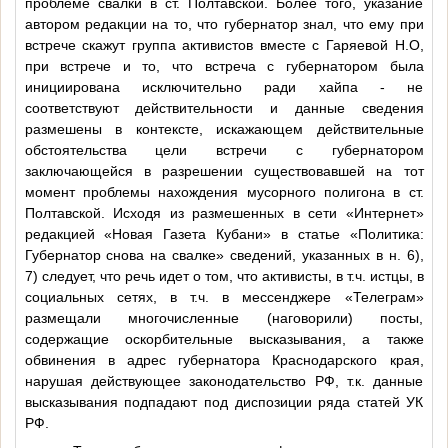
проблеме свалки в ст. Полтавской. Более того, указание
автором редакции на то, что губернатор знал, что ему при
встрече скажут группа активистов вместе с Гаряевой Н.О,
при встрече и то, что встреча с губернатором была
инициирована исключительно ради хайпа - не
соответствуют действительности и данные сведения
размешены в контексте, искажающем действительные
обстоятельства цели встречи с губернатором
заключающейся в разрешении существовавшей на тот
момент проблемы нахождения мусорного полигона в ст.
Полтавской. Исходя из размешенных в сети «Интернет»
редакцией «Новая Газета Кубани» в статье «Политика:
Губернатор снова на свалке» сведений, указанных в н. 6),
7) следует, что речь идет о том, что активисты, в т.ч. истцы, в
социальных сетях, в т.ч. в мессенджере «Телеграм»
размещали многочисленные (наговорили) посты,
содержащие оскорбительные высказывания, а также
обвинения в адрес губернатора Краснодарского края,
нарушая действующее законодательство РФ, т.к. данные
высказывания подпадают под диспозиции ряда статей УК
РФ.