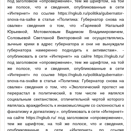
под заголовком «опровержение», тем же шрифтом, на той
же полосе, что и сведения, опубликованные в сети
«Интернет» по ссылке https://ngkub.ru/politika/gubernator-
snova-na-salke в статье «Политика: Губернатор снова на
свалке» сведения о том, что «Гаряевой Натальей
Юрьевной, Мотовиловым Вадимом Владимировичем,
Соловьевой Светланой Викторовной не осуществлялись
зычные крики в адрес губернатора и они не вынуждали
губернатора намеренно подходить к активистам». -
опубликовать в сети «Интернет» на сайте https://ngkub.ru/
под заголовком «опровержение», тем же шрифтом, на той
же полосе, что и сведения, опубликованные в сети
«Интернет» по ссылке https://ngkub.ru/politika/gubernator-
snova-na-svalke в статье «Политика: Губернатор снова на
свалке» сведения о том, что «Экологический протест не
перерастал в политический, в том числе не являлся
социальным сектанством, отличительной чертой которого
являлась враждебность к инакомыслящим со склонностью к
фанатизму и догматизму.». опубликовать в сети «Интернет»
на сайте https://ngkub.ru/ под заголовком «опровержение»,
тем же шрифтом, на той же полосе, что и сведения,
опубликованные в сети «Интернет» по ссылке