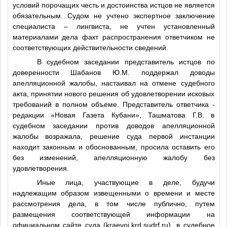
условий порочащих честь и достоинства истцов не является
обязательным. Судом не учтено экспертное заключение
специалиста – лингвиста, не учтен установленный
материалами дела факт распространения ответчиком не
соответствующих действительности сведений.
В судебном заседании представитель истцов по
доверенности Шабанов Ю.М. поддержал доводы
апелляционной жалобы, настаивал на отмене судебного
акта, принятии нового решения об удовлетворении исковых
требований в полном объеме. Представитель ответчика -
редакции «Новая Газета Кубани», Ташматова Г.В. в
судебном заседании против доводов апелляционной
жалобы возражала, решение суда первой инстанции
находит законным и обоснованным, просила оставить его
без изменений, апелляционную жалобу без
удовлетворения.
Иные лица, участвующие в деле, будучи
надлежащим образом извещенными о времени и месте
рассмотрения дела, в том числе публично, путем
размещения соответствующей информации на
официальном сайте суда (kraevoi.krd.sudrf.ru), в судебное