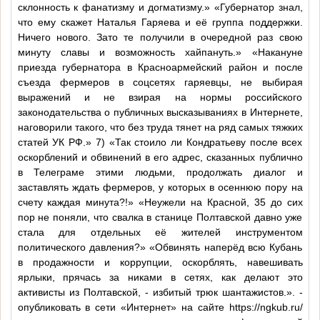
склонность к фанатизму и догматизму.» «Губернатор знал,
что ему скажет Наталья Гаряева и её группа поддержки.
Ничего нового. Зато те получили в очередной раз свою
минуту славы и возможность хайпануть.» «Накануне
приезда губернатора в Красноармейский район и после
съезда фермеров в соцсетях гаряевцы, не выбирая
выражений и не взирая на нормы российского
законодательства о публичных высказываниях в Интернете,
наговорили такого, что без труда тянет на ряд самых тяжких
статей УК РФ.» 7) «Так стоило ли Кондратьеву после всех
оскорблений и обвинений в его адрес, сказанных публично
в Телеграме этими людьми, продолжать диалог и
заставлять ждать фермеров, у которых в осеннюю пору на
счету каждая минута?!» «Неужели на Красной, 35 до сих
пор не поняли, что свалка в станице Полтавской давно уже
стала для отдельных её жителей инструментом
политического давления?» «Обвинять наперёд всю Кубань
в продажности и коррупции, оскорблять, навешивать
ярлыки, прячась за никами в сетях, как делают это
активисты из Полтавской, - избитый трюк шантажистов.». -
опубликовать в сети «Интернет» на сайте https://ngkub.ru/