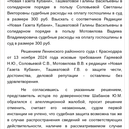
«Новая Газета Кубани», Ташматовой Галины Васильевны в
солидарном порядке в пользу Соловьевой Светланы
Викторовны судебные расходы на оплату госпошлины в суд
в размере 300 руб. Взыскать с соответчиков Редакции
«Новая Газета Кубани», Ташматовой Галины Васильевны в
солидарном порядке в пользу Мотовилова Вадима
Владимировича судебные расходы на оплату госпошлины в
суд в размере 300 руб.
Решением Ленинского районного суда г. Краснодара
от 13 ноября 2024 года исковые требования Гаряевой
Н.Ю., Соловьевой С.В., Мотовилова В.В. к редакции «Новая
Газета Кубани», Ташматовой Г.В. о защите чести,
достоинства, деловой репутации - оставлены без
удовлетворения.
Не согласившись с указанным решением,
представитель истцов по доверенностям Шабанов Ю.М.
обратился с апелляционной жалобой, просит решение
отменить, считает его незаконным, судом первой
инстанции не учтено, что судебная защита возможна так же
в случае распространения сведений не соответствующих
действительности, наличие в рассматриваемом случае