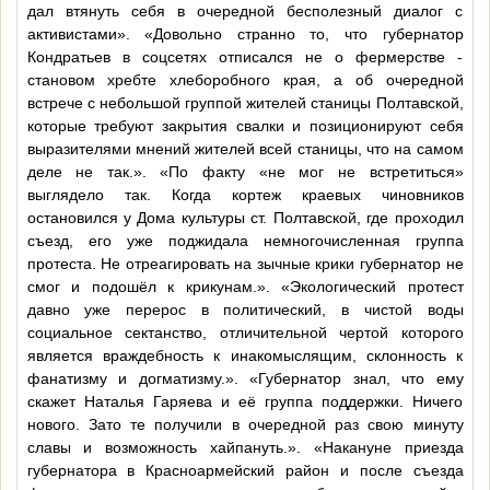
дал втянуть себя в очередной бесполезный диалог с
активистами». «Довольно странно то, что губернатор
Кондратьев в соцсетях отписался не о фермерстве -
становом хребте хлеборобного края, а об очередной
встрече с небольшой группой жителей станицы Полтавской,
которые требуют закрытия свалки и позиционируют себя
выразителями мнений жителей всей станицы, что на самом
деле не так.». «По факту «не мог не встретиться»
выглядело так. Когда кортеж краевых чиновников
остановился у Дома культуры ст. Полтавской, где проходил
съезд, его уже поджидала немногочисленная группа
протеста. Не отреагировать на зычные крики губернатор не
смог и подошёл к крикунам.». «Экологический протест
давно уже перерос в политический, в чистой воды
социальное сектанство, отличительной чертой которого
является враждебность к инакомыслящим, склонность к
фанатизму и догматизму.». «Губернатор знал, что ему
скажет Наталья Гаряева и её группа поддержки. Ничего
нового. Зато те получили в очередной раз свою минуту
славы и возможность хайпануть.». «Накануне приезда
губернатора в Красноармейский район и после съезда