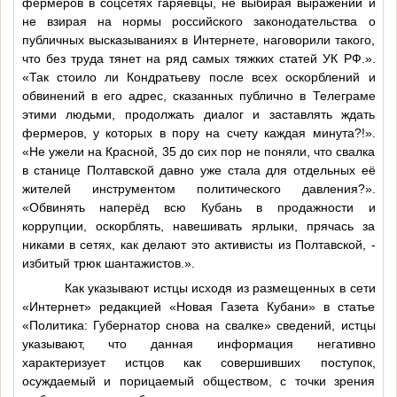
фермеров в соцсетях гаряевцы, не выбирая выражений и
не взирая на нормы российского законодательства о
публичных высказываниях в Интернете, наговорили такого,
что без труда тянет на ряд самых тяжких статей УК РФ.».
«Так стоило ли Кондратьеву после всех оскорблений и
обвинений в его адрес, сказанных публично в Телеграме
этими людьми, продолжать диалог и заставлять ждать
фермеров, у которых в пору на счету каждая минута?!».
«Не ужели на Красной, 35 до сих пор не поняли, что свалка
в станице Полтавской давно уже стала для отдельных её
жителей инструментом политического давления?».
«Обвинять наперёд всю Кубань в продажности и
коррупции, оскорблять, навешивать ярлыки, прячась за
никами в сетях, как делают это активисты из Полтавской, -
избитый трюк шантажистов.».
Как указывают истцы исходя из размещенных в сети
«Интернет» редакцией «Новая Газета Кубани» в статье
«Политика: Губернатор снова на свалке» сведений, истцы
указывают, что данная информация негативно
характеризует истцов как совершивших поступок,
осуждаемый и порицаемый обществом, с точки зрения