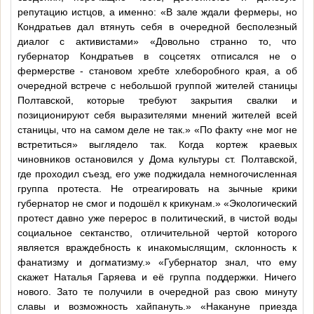
репутацию истцов, а именно: «В зале ждали фермеры, но
Кондратьев дал втянуть себя в очередной бесполезный
диалог с активистами» «Довольно странно то, что
губернатор Кондратьев в соцсетях отписался не о
фермерстве - становом хребте хлеборобного края, а об
очередной встрече с небольшой группой жителей станицы
Полтавской, которые требуют закрытия свалки и
позиционируют себя выразителями мнений жителей всей
станицы, что на самом деле не так.» «По факту «не мог не
встретиться» выглядело так. Когда кортеж краевых
чиновников остановился у Дома культуры ст. Полтавской,
где проходил съезд, его уже поджидала немногочисленная
группа протеста. Не отреагировать на зычные крики
губернатор не смог и подошёл к крикунам.» «Экологический
протест давно уже перерос в политический, в чистой воды
социальное сектанство, отличительной чертой которого
является враждебность к инакомыслящим, склонность к
фанатизму и догматизму.» «Губернатор знал, что ему
скажет Наталья Гаряева и её группа поддержки. Ничего
нового. Зато те получили в очередной раз свою минуту
славы и возможность хайпануть.» «Накануне приезда