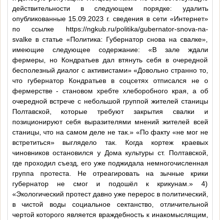
действительности в следующем порядке: удалить
опубликованные 15.09.2023 г. сведения в сети «Интернет»
по ссылке https://ngkub.ru/politika/gubernator-snova-na-
svalke в статье «Политика: Губернатор снова на свалке»,
имеющие следующее содержание: «В зале ждали
фермеры, но Кондратьев дал втянуть себя в очередной
бесполезный диалог с активистами» «Довольно странно то,
что губернатор Кондратьев в соцсетях отписался не о
фермерстве - становом хребте хлеборобного края, а об
очередной встрече с небольшой группой жителей станицы
Полтавской, которые требуют закрытия свалки и
позиционируют себя выразителями мнений жителей всей
станицы, что на самом деле не так.» «По факту «не мог не
встретиться» выглядело так. Когда кортеж краевых
чиновников остановился у Дома культуры ст. Полтавской,
где проходил съезд, его уже поджидала немногочисленная
группа протеста. Не отреагировать на зычные крики
губернатор не смог и подошёл к крикунам.» 4)
«Экологический протест давно уже перерос в политический,
в чистой воды социальное сектанство, отличительной
чертой которого является враждебность к инакомыслящим,