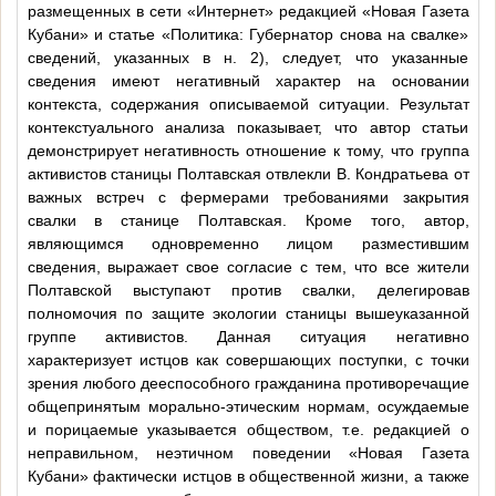
размещенных в сети «Интернет» редакцией «Новая Газета
Кубани» и статье «Политика: Губернатор снова на свалке»
сведений, указанных в н. 2), следует, что указанные
сведения имеют негативный характер на основании
контекста, содержания описываемой ситуации. Результат
контекстуального анализа показывает, что автор статьи
демонстрирует негативность отношение к тому, что группа
активистов станицы Полтавская отвлекли В. Кондратьева от
важных встреч с фермерами требованиями закрытия
свалки в станице Полтавская. Кроме того, автор,
являющимся одновременно лицом разместившим
сведения, выражает свое согласие с тем, что все жители
Полтавской выступают против свалки, делегировав
полномочия по защите экологии станицы вышеуказанной
группе активистов. Данная ситуация негативно
характеризует истцов как совершающих поступки, с точки
зрения любого дееспособного гражданина противоречащие
общепринятым морально-этическим нормам, осуждаемые
и порицаемые указывается обществом, т.е. редакцией о
неправильном, неэтичном поведении «Новая Газета
Кубани» фактически истцов в общественной жизни, а также