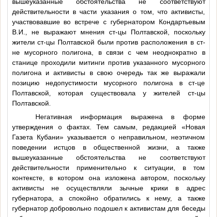
вышеуказанные обстоятельства не соответствуют
действительности в части указания о том, что активисты,
участвовавшие во встрече с губернатором Кондартьевым
В.И., не выражают мнения ст-цы Полтавской, поскольку
жители ст-цы Полтавской были против расположения в ст-
не мусорного полигона, в связи с чем неоднократно в
станице проходили митинги против указанного мусорного
полигона и активисты в свою очередь так же выражали
позицию недопустимости мусорного полигона в ст-це
Полтавской, которая существовала у жителей ст-цы
Полтавской.
Негативная информация выражена в форме
утверждения о фактах. Тем самым, редакцией «Новая
Газета Кубани» указывается о неправильном, неэтичном
поведении истцов в общественной жизни, а также
вышеуказанные обстоятельства не соответствуют
действительности применительно к ситуации, в том
контексте, в котором она изложена автором, поскольку
активисты не осуществляли зычные крики в адрес
губернатора, а спокойно обратились к нему, а также
губернатор добровольно подошел к активистам для беседы