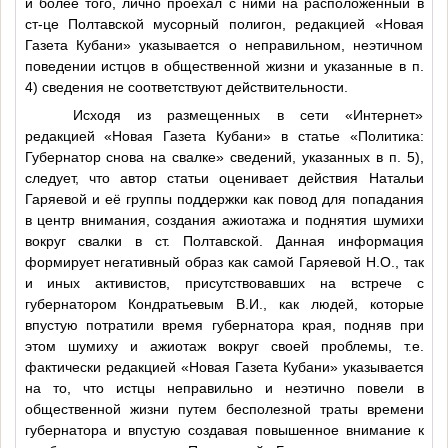
и более того, лично проехал с ними на расположенный в
ст-це Полтавской мусорный полигон, редакцией «Новая
Газета Кубани» указывается о неправильном, неэтичном
поведении истцов в общественной жизни и указанные в п.
4) сведения не соответствуют действительности.
Исходя из размещенных в сети «Интернет»
редакцией «Новая Газета Кубани» в статье «Политика:
Губернатор снова на свалке» сведений, указанных в п. 5),
следует, что автор статьи оценивает действия Натальи
Гаряевой и её группы поддержки как повод для попадания
в центр внимания, создания ажиотажа и поднятия шумихи
вокруг свалки в ст. Полтавской. Данная информация
формирует негативный образ как самой Гаряевой Н.О., так
и иных активистов, присутствовавших на встрече с
губернатором Кондратьевым В.И., как людей, которые
впустую потратили время губернатора края, подняв при
этом шумиху и ажиотаж вокруг своей проблемы, т.е.
фактически редакцией «Новая Газета Кубани» указывается
на то, что истцы неправильно и неэтично повели в
общественной жизни путем бесполезной траты времени
губернатора и впустую создавая повышенное внимание к