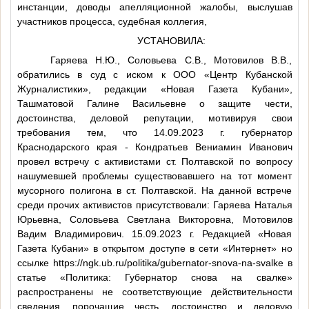
инстанции, доводы апелляционной жалобы, выслушав
участников процесса, судебная коллегия,
УСТАНОВИЛА:
Гаряева Н.Ю., Соловьева С.В., Мотовилов В.В.,
обратились в суд с иском к ООО «Центр Кубанской
Журналистики», редакции «Новая Газета Кубани»,
Ташматовой Галине Васильевне о защите чести,
достоинства, деловой репутации, мотивируя свои
требования тем, что 14.09.2023 г. губернатор
Краснодарского края - Кондратьев Вениамин Иванович
провел встречу с активистами ст. Полтавской по вопросу
нашумевшей проблемы существовавшего на тот момент
мусорного полигона в ст. Полтавской. На данной встрече
среди прочих активистов присутствовали: Гаряева Наталья
Юрьевна, Соловьева Светлана Викторовна, Мотовилов
Вадим Владимирович. 15.09.2023 г. Редакцией «Новая
Газета Кубани» в открытом доступе в сети «Интернет» но
ссылке https://ngk.ub.ru/politika/gubernator-snova-na-svalke в
статье «Политика: Губернатор снова на свалке»
распространены не соответствующие действительности
сведения, порочащие честь, достоинство и деловую