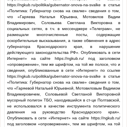
https://ngkub.ru/politika/gubernator-snova-na-svalke в статье
«Политика: Губернатор снова на свалке» сведения о том,
что «Гаряева Наталья Юрьевна, Мотовилов Вадим
Владимирович, Соловьева Светлана Викторовна в
социальных сетях, в т.ч. в мессенджере «Телеграм», не
размещали многочисленные посты, содержащие
оскорбительные высказывания, а также обвинения в адрес
губернатора Краснодарского края, в нарушение
действующего законодательства РФ». Опубликовать в сети
Интернет» на сайте https://ngkub.ru/ под заголовком
«опровержение», тем же шрифтом, на той же полосе, что и
сведения, опубликованные в сети «Интернет» по ссылке
https://ngkub.ru/politika/gubernator-snova-na-svalke в статье
«Политика: Губернатор снова на свалке» сведения о том,
что «Гаряевой Натальей Юрьевной, Мотовиловым Вадимом
Владимировичем, Соловьевой Светланой Викторовной
мусорный полигон ТБО, находившийся в ст-це Полтавской,
не использовался в качестве инструмента политического
давления на руководство Краснодарского края».
Опубликовать в сети «Интернет» на сайте https://ngkub.ru/
под заголовком «опровержение», тем же шрифтом, на той