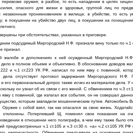
 перевозке оружия; в разбое, то есть нападении в целях хищен
силия, опасного для жизни и здоровья, группой лиц по предв
с незаконным проникновением в жилище; в убийстве, то есть 
у; в покушении на убийство двух лиц; в покушении на похищени
летнего.
вершены при обстоятельствах, указанных в приговоре.
ании подсудимый Миргородский Н.Ф. признали вину только по ч.1 ст
не признал.
й жалобе и дополнениях к ней осужденный Миргородский Н.Ф.
 дело в полном объеме и объективно. В обоснование доводов жал
.222 и ч.1 ст.223 УК РФ, написал по ним явку с повинной, кот
х дела отсутствует протокол задержания Миргородского Н.Ф.
з и его первоначальный допрос также исчез из материалов дела. У 
скольку он узнал об их связи с его женой. С обвинением по ч.3 ст
л явку с повинной, где излагал все события, он не совершал данно
мущество, которым завладели мошенническим путем. Автомобиль В
. Оружие с собой взял, так как опасался за свою жизнь. Ходатай
о отклонены. Потерпевший
Щ.
поменял свои показания на очн
оведении в отношении него полиграфа, в чем ему также было от
 предусмотренных ч.1 ст.105 и ч.3 ст.30 п. «а» ч.2 ст.105 УК РФ
ать непричастность. Обвинение предъявили на основании пок