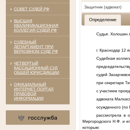
Защитник (адвокат)
СОВЕТ СУДЕЙ РФ
Определение
ВЫСШАЯ
КВАЛИФИКАЦИОННАЯ
КОЛЛЕГИЯ СУДЕЙ РФ
Судья: Холошин 
СУДЕБНЫЙ
ДЕПАРТАМЕНТ ПРИ
г. Краснодар 12 
ВЕРХОВНОМ СУДЕ РФ
Судебная коллеги
ЧЕТВЕРТЫЙ
председательств
КАССАЦИОННЫЙ СУД
ОБЩЕЙ ЮРИСДИКЦИИ
судей Захарчевск
при секретаре Ти
ОФИЦИАЛЬНЫЙ
ИНТЕРНЕТ-ПОРТАЛ
с участием прок
ПРАВОВОЙ
ИНФОРМАЦИИ
адвоката Малхася
осужденного (по 
рассмотрела в 
Миргородского Н.Ф. и е
которым: