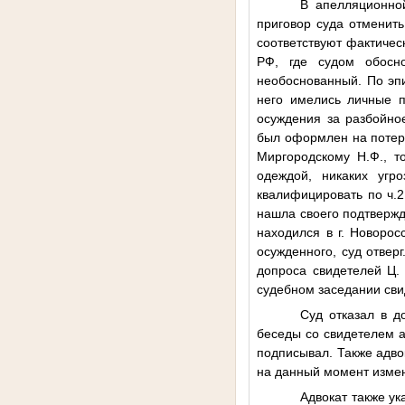
В апелляционной
приговор суда отменить
соответствуют фактическ
РФ, где судом обосн
необоснованный. По эп
него имелись личные п
осуждения за разбойно
был оформлен на поте
Миргородскому Н.Ф., т
одеждой, никаких угр
квалифицировать по ч.2
нашла своего подтвержд
находился в г. Новоро
осужденного, суд отвер
допроса свидетелей
Ц.
судебном заседании сви
Суд отказал в 
беседы со свидетелем а
подписывал. Также адво
на данный момент измен
Адвокат также у