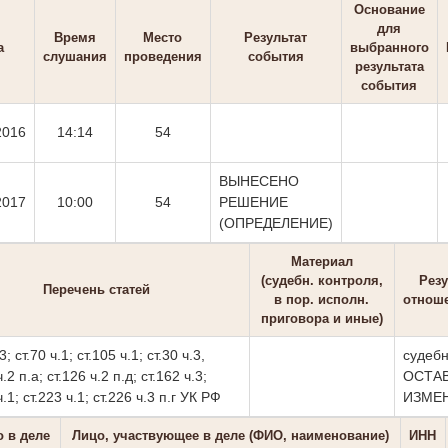
Основание
для
Время
Место
Результат
а
выбранного
слушания
проведения
события
результата
события
2016
14:14
54
ВЫНЕСЕНО
2017
10:00
54
РЕШЕНИЕ
(ОПРЕДЕЛЕНИЕ)
Материал
(судебн. контроля,
Резу
Перечень статей
в пор. исполн.
отнош
приговора и иные)
3; ст.70 ч.1; ст.105 ч.1; ст.30 ч.3,
судебн
ч.2 п.а; ст.126 ч.2 п.д; ст.162 ч.3;
ОСТАВ
ч.1; ст.223 ч.1; ст.226 ч.3 п.г УК РФ
ИЗМЕ
о в деле
Лицо, участвующее в деле (ФИО, наименование)
ИНН