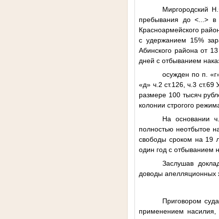
Миргородский
Н.
пребывания до
<...>
Красноармейского района
с удержанием 15% зара
Абинского района от 13
дней с отбыванием нака
осужден по п. «г» 
«д» ч.2 ст.126, ч.3 ст.
размере 100 тысяч рубл
колонии строгого режим
На основании ч
полностью неотбытое н
свободы сроком на 19 
один год с отбыванием 
Заслушав доклад
доводы апелляционных ж
Приговором суда
применением насилия, 