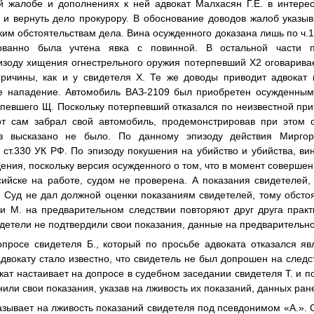
 жалобе и дополнениях к ней адвокат Малхасян Г.Е. в интерес
 и вернуть дело прокурору. В обоснование доводов жалоб указыв
им обстоятельствам дела. Вина осужденного доказана лишь по ч.1 с
ованно была учтена явка с повинной. В остальной части п
изоду хищения огнестрельного оружия потерпевший
Х2
оговаривае
ричины, как и у свидетеля
Х.
Те же доводы приводит адвокат 
е нападение. Автомобиль ВАЗ-2109 был приобретен осужденным 
рпевшего
Щ.
Поскольку потерпевший отказался по неизвестной пр
от сам забрал свой автомобиль, продемонстрировав при этом 
оз высказано не было. По данному эпизоду действия Миргор
 ст.330 УК РФ. По эпизоду покушения на убийство и убийства, ви
ения, поскольку версия осужденного о том, что в момент совершен
ссийске на работе, судом не проверена. А показания свидетелей
г. Суд не дал должной оценки показаниям свидетелей, тому обстоя
и
М.
на предварительном следствии повторяют друг друга практи
детели не подтвердили свои показания, данные на предварительн
допросе свидетеля
Б.
, который по просьбе адвоката отказался яв
двокату стало известно, что свидетель не был допрошен на следст
кат настаивает на допросе в судебном заседании свидетеля
Т.
и п
или свои показания, указав на лживость их показаний, данных ран
казывает на лживость показаний свидетеля под псевдонимом «
А.
».