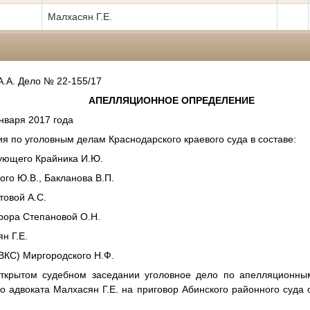
Малхасян Г.Е.
А.А. Дело № 22-155/17
АПЕЛЛЯЦИОННОЕ ОПРЕДЕЛЕНИЕ
января 2017 года
я по уголовным делам Краснодарского краевого суда в составе:
ующего Крайника И.Ю.
ого Ю.В., Бакланова В.П.
товой А.С.
урора Степановой О.Н.
н Г.Е.
ВКС) Миргородского Н.Ф.
открытом судебном заседании уголовное дело по апелляционны
го адвоката Малхасян Г.Е. на приговор Абинского районного суда о