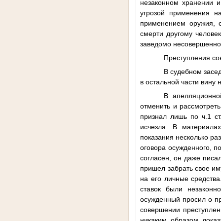
незаконном хранении и
угрозой применения на
применением оружия, 
смерти другому человек
заведомо несовершенно
Преступления со
В судебном засед
в остальной части вину 
В апелляционно
отменить и рассмотреть
признал лишь по ч.1 ст
исчезла. В материала
показания несколько ра
оговора осужденного, по
согласен, он даже писа
пришел забрать свое и
на его личные средства
ставок были незаконн
осужденный просил о пр
совершении преступлений
никаким образом доказ