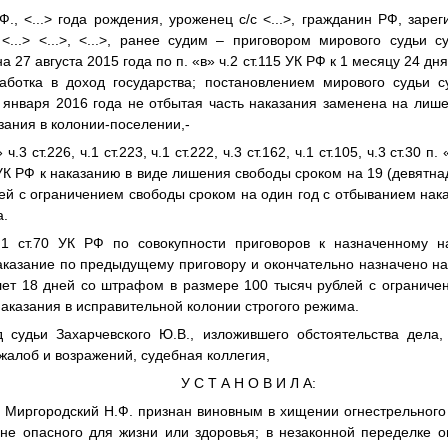
Ф.
,
<...>
года рождения, уроженец с/с
<...>
, гражданин РФ, зарег
в
<...>
<...>
,
<...>
, ранее судим – приговором мирового судьи с
 27 августа 2015 года по п. «в» ч.2 ст.115 УК РФ к 1 месяцу 24 д
ботка в доход государства; постановлением мирового судьи 
 января 2016 года не отбытая часть наказания заменена на лиш
зания в колонии-поселении,-
ч.3 ст.226, ч.1 ст.223, ч.1 ст.222, ч.3 ст.162, ч.1 ст.105, ч.3 ст.30 п. 
69 УК РФ к наказанию в виде лишения свободы сроком на 19 (девятн
ей с ограничением свободы сроком на один год с отбыванием нак
а.
.1 ст.70 УК РФ по совокупности приговоров к назначенному н
аказание по предыдущему приговору и окончательно назначено на
лет 18 дней со штрафом в размере 100 тысяч рублей с ограниче
наказания в исправительной колонии строгого режима.
 судьи Захарчевского Ю.В., изложившего обстоятельства дела,
алоб и возражений, судебная коллегия,
У С Т А Н О В И Л А:
 Миргородский Н.Ф. признан виновным в хищении огнестрельного
не опасного для жизни или здоровья; в незаконной переделке ог