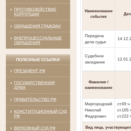
ПРОТИВОДЕЙСТВИЕ
Наименование
КОРРУПЦИИ
Дат
события
ОБРАЩЕНИЯ ГРАЖДАН
Передача
ВНЕПРОЦЕССУАЛЬНЫЕ
14.12.
дела судье
ОБРАЩЕНИЯ
Судебное
12.01.
ПОЛЕЗНЫЕ ССЫЛКИ
заседание
ПРЕЗИДЕНТ РФ
Фамилия /
ГОСУДАРСТВЕННАЯ
ДУМА
наименование
ПРАВИТЕЛЬСТВО РФ
Миргородский
ст.69 ч.
Николай
ст.105 
КОНСТИТУЦИОННЫЙ СУД
Федорович
ст.222 
РФ
Вид лица, участвующег
ВЕРХОВНЫЙ СУД РФ