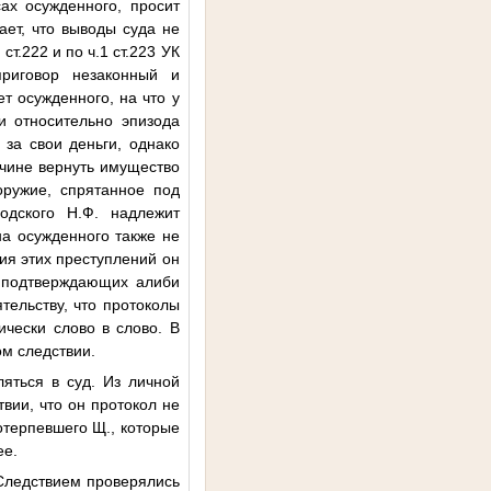
ах осужденного, просит
ает, что выводы суда не
т.222 и по ч.1 ст.223 УК
риговор незаконный и
т осужденного, на что у
и относительно эпизода
за свои деньги, однако
ичине вернуть имущество
оружие, спрятанное под
одского Н.Ф. надлежит
на осужденного также не
ия этих преступлений он
, подтверждающих алиби
тельству, что протоколы
чески слово в слово. В
ом следствии.
ляться в суд. Из личной
вии, что он протокол не
отерпевшего
Щ.
, которые
ее.
 Следствием проверялись