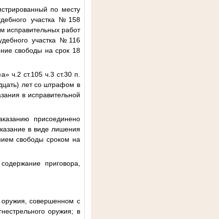
истрированный по месту
удебного участка №158
ням исправительных работ
судебного участка №116
ение свободы на срок 18
«а» ч.2 ст.105 ч.3 ст.30 п.
адцать) лет со штрафом в
азания в исправительной
аказанию присоединено
казание в виде лишения
нием свободы сроком на
 содержание приговора,
 оружия, совершенном с
нестрельного оружия; в