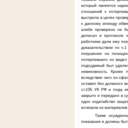
который является нарк
отношений к потерпевш
выстрела в целях прове
к данному эпизоду обви
алиби проверено не бы
дописал в протоколе 
работники дали ему пок
доказательством по ч.
покушении на похищен
потерпевшего он видел
подсудимый был удален
невиновность. Кроме 
вследствие чего он сф
оставил без должного в
ст.105 УК РФ и тогда е
закрыто и передано в с
одно ходатайство защи
исчезали из материалов 
Также осужденн
показания и должны быт