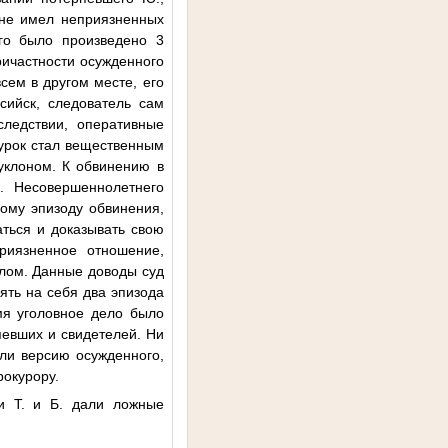
 не имел неприязненных
его было произведено 3
ричастности осужденного
сем в другом месте, его
сийск, следователь сам
ледствии, оперативные
курок стал вещественным
уклоном. К обвинению в
. Несовершеннолетнего
ому эпизоду обвинения,
ться и доказывать свою
риязненное отношение,
лом. Данные доводы суд
ять на себя два эпизода
емя уголовное дело было
певших и свидетелей. Ни
ли версию осужденного,
рокурору.
ли
Т.
и
Б.
дали ложные