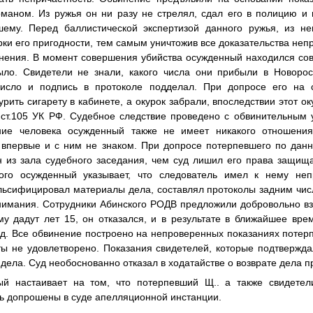
оманом. Из ружья он ни разу не стрелял, сдал его в полицию и
ему. Перед баллистической экспертизой данного ружья, из н
рки его пригодности, тем самым уничтожив все доказательства неп
нения. В момент совершения убийства осужденный находился сов
ло. Свидетели не знали, какого числа они прибыли в Новорос
число и подпись в протоколе подделал. При допросе его на с
урить сигарету в кабинете, а окурок забрали, впоследствии этот о
1 ст.105 УК РФ. Судебное следствие проведено с обвинительным 
ие человека осужденный также не имеет никакого отношения
 впервые и с ним не знаком. При допросе потерпевшего по данн
 из зала судебного заседания, чем суд лишил его права защища
того осужденный указывает, что следователь имел к нему неп
альсифицировал материалы дела, составлял протоколы задним чис
нимания. Сотрудники Абинского РОДВ предложили добровольно вз
му дадут лет 15, он отказался, и в результате в ближайшее вр
уд. Все обвинение построено на непроверенных показаниях потер
ты не удовлетворено. Показания свидетелей, которые подтвержда
дела. Суд необоснованно отказал в ходатайстве о возврате дела п
ый настаивает на том, что потерпевший
Щ.
. а также свидете
ь допрошены в суде апелляционной инстанции.