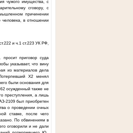
ия чужого имущества, с
арительному сговору, с
умышленном причинении
е человека, в отношении
.222 и ч.1 ст.223 УК РФ,
 просит приговор суда
обы указывает, что вину
орая из материалов дела
 Потерпевший
Х2
менял
него были основания для
.162 осужденный также не
го преступления, а лишь
АЗ-2109 был приобретен
ства о проведении очных
ой ставке, после чего
казано. По обвинениям в
 его оговорили и не дали
азаний потерпевшего
Ю.
,