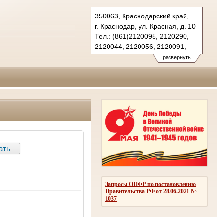
350063, Краснодарский край,
г. Краснодар, ул. Красная, д. 10
Тел.: (861)2120095, 2120290,
2120044, 2120056, 2120091,
2683150(ф.)
развернуть
kubansud@sudrf.ru
Запросы ОПФР по постановлению
Правительства РФ от 28.06.2021 №
1037