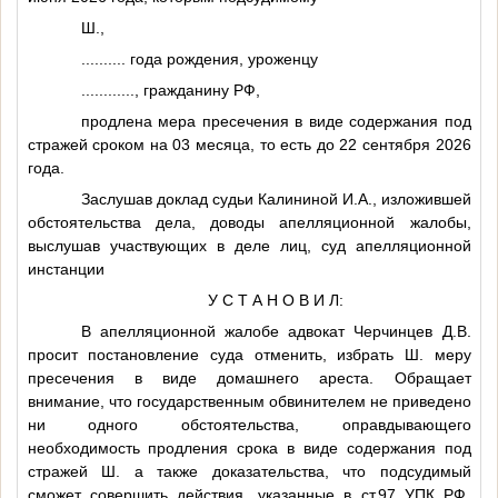
Ш.
,
..........
года рождения, уроженцу
............
, гражданину РФ,
продлена мера пресечения в виде содержания под
стражей сроком на 03 месяца, то есть до 22 сентября 2026
года.
Заслушав доклад судьи Калининой И.А., изложившей
обстоятельства дела, доводы апелляционной жалобы,
выслушав участвующих в деле лиц, суд апелляционной
инстанции
У С Т А Н О В И Л:
В апелляционной жалобе адвокат Черчинцев Д.В.
просит постановление суда отменить, избрать
Ш.
меру
пресечения в виде домашнего ареста. Обращает
внимание, что государственным обвинителем не приведено
ни одного обстоятельства, оправдывающего
необходимость продления срока в виде содержания под
стражей
Ш.
а также доказательства, что подсудимый
сможет совершить действия, указанные в ст.97 УПК РФ.