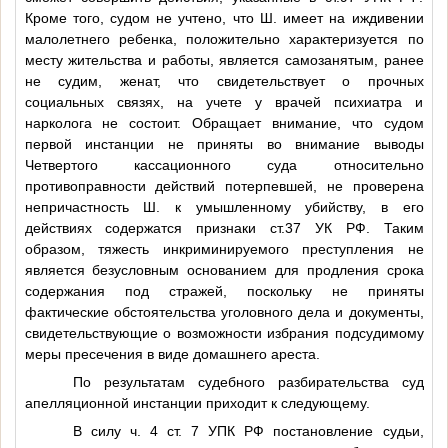
Кроме того, судом не учтено, что
Ш.
имеет на иждивении
малолетнего ребенка, положительно характеризуется по
месту жительства и работы, является самозанятым, ранее
не судим, женат, что свидетельствует о прочных
социальных связях, на учете у врачей психиатра и
нарколога не состоит. Обращает внимание, что судом
первой инстанции не приняты во внимание выводы
Четвертого кассационного суда относительно
противоправности действий потерпевшей, не проверена
непричастность
Ш.
к умышленному убийству, в его
действиях содержатся признаки ст.37 УК РФ. Таким
образом, тяжесть инкриминируемого преступления не
является безусловным основанием для продления срока
содержания под стражей, поскольку не приняты
фактические обстоятельства уголовного дела и документы,
свидетельствующие о возможности избрания подсудимому
меры пресечения в виде домашнего ареста.
По результатам судебного разбирательства суд
апелляционной инстанции приходит к следующему.
В силу ч. 4 ст. 7 УПК РФ постановление судьи,