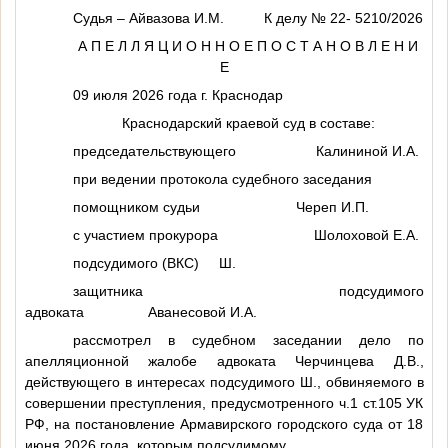
Судья – Айвазова И.М. К делу № 22- 5210/2026
А П Е Л Л Я Ц И О Н Н О Е П О С Т А Н О В Л Е Н И
Е
09 июля 2026 года г. Краснодар
Краснодарский краевой суд в составе:
председательствующего Калининой И.А.
при ведении протокола судебного заседания
помощником судьи Череп И.П.
с участием прокурора Шолоховой Е.А.
подсудимого (ВКС)
Ш.
защитника подсудимого
адвоката Аванесовой И.А.
рассмотрел в судебном заседании дело по
апелляционной жалобе адвоката Черчинцева Д.В.,
действующего в интересах подсудимого
Ш.
, обвиняемого в
совершении преступления, предусмотренного ч.1 ст.105 УК
РФ, на постановление Армавирского городского суда от 18
июня 2026 года, которым подсудимому