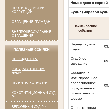
Номер дела в первой
ПРОТИВОДЕЙСТВИЕ
КОРРУПЦИИ
Судья (мировой судь
ОБРАЩЕНИЯ ГРАЖДАН
Наименование
события
ВНЕПРОЦЕССУАЛЬНЫЕ
ОБРАЩЕНИЯ
Передача дела
03
судье
ПОЛЕЗНЫЕ ССЫЛКИ
Судебное
ПРЕЗИДЕНТ РФ
09
заседание
ГОСУДАРСТВЕННАЯ
Составлено
ДУМА
мотивированное
ПРАВИТЕЛЬСТВО РФ
апелляционное
09
определение в
КОНСТИТУЦИОННЫЙ СУД
окончательной
РФ
форме
ВЕРХОВНЫЙ СУД РФ
Отправка копии