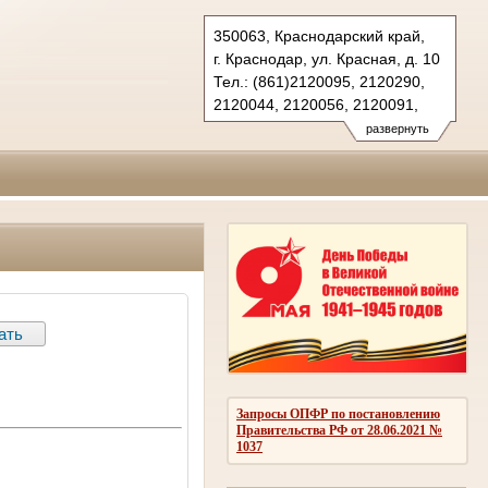
350063, Краснодарский край,
г. Краснодар, ул. Красная, д. 10
Тел.: (861)2120095, 2120290,
2120044, 2120056, 2120091,
2683150(ф.)
развернуть
kubansud@sudrf.ru
Запросы ОПФР по постановлению
Правительства РФ от 28.06.2021 №
1037