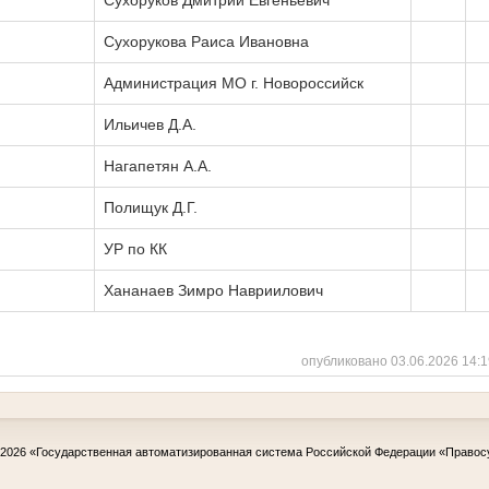
Сухоруков Дмитрий Евгеньевич
Сухорукова Раиса Ивановна
Администрация МО г. Новороссийск
Ильичев Д.А.
Нагапетян А.А.
Полищук Д.Г.
УР по КК
Хананаев Зимро Навриилович
опубликовано 03.06.2026 14:1
-2026
«Государственная автоматизированная система Российской Федерации «Правос