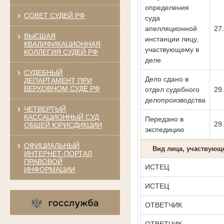
определения
СОВЕТ СУДЕЙ РФ
суда
апелляционной
27
ВЫСШАЯ
инстанции лицу,
КВАЛИФИКАЦИОННАЯ
участвующему в
КОЛЛЕГИЯ СУДЕЙ РФ
деле
СУДЕБНЫЙ
Дело сдано в
ДЕПАРТАМЕНТ ПРИ
ВЕРХОВНОМ СУДЕ РФ
отдел судебного
29
делопроизводства
ЧЕТВЕРТЫЙ
КАССАЦИОННЫЙ СУД
Передано в
29
ОБЩЕЙ ЮРИСДИКЦИИ
экспедицию
ОФИЦИАЛЬНЫЙ
Вид лица, участвующе
ИНТЕРНЕТ-ПОРТАЛ
ПРАВОВОЙ
ИСТЕЦ
ИНФОРМАЦИИ
ИСТЕЦ
ОТВЕТЧИК