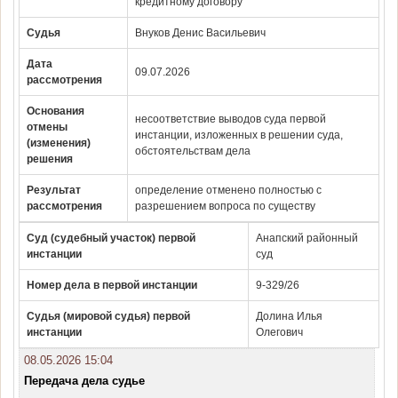
кредитному договору
Судья
Внуков Денис Васильевич
Дата
09.07.2026
рассмотрения
Основания
несоответствие выводов суда первой
отмены
инстанции, изложенных в решении суда,
(изменения)
обстоятельствам дела
решения
Результат
определение отменено полностью с
рассмотрения
разрешением вопроса по существу
Суд (судебный участок) первой
Анапский районный
инстанции
суд
Номер дела в первой инстанции
9-329/26
Судья (мировой судья) первой
Долина Илья
инстанции
Олегович
08.05.2026 15:04
Передача дела судье