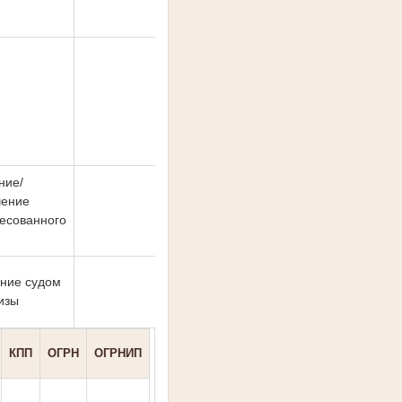
02.06.2026
ние/
чение
02.06.2026
есованного
ние судом
25.06.2026
изы
КПП
ОГРН
ОГРНИП