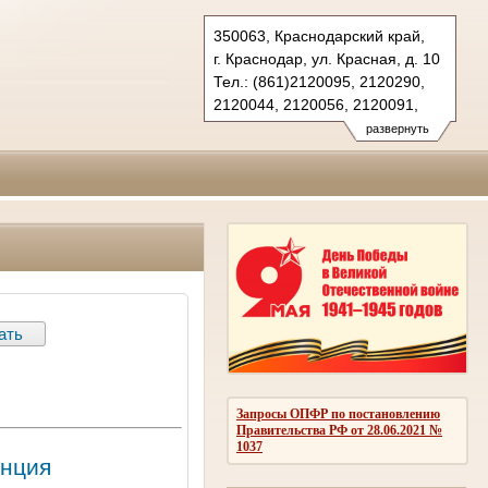
350063, Краснодарский край,
г. Краснодар, ул. Красная, д. 10
Тел.: (861)2120095, 2120290,
2120044, 2120056, 2120091,
2683150(ф.)
развернуть
kubansud@sudrf.ru
Запросы ОПФР по постановлению
Правительства РФ от 28.06.2021 №
1037
анция