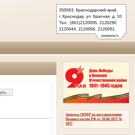
350063, Краснодарский край,
г. Краснодар, ул. Красная, д. 10
Тел.: (861)2120095, 2120290,
2120044, 2120056, 2120091,
2683150(ф.)
развернуть
kubansud@sudrf.ru
Запросы ОПФР по постановлению
Правительства РФ от 28.06.2021 №
1037