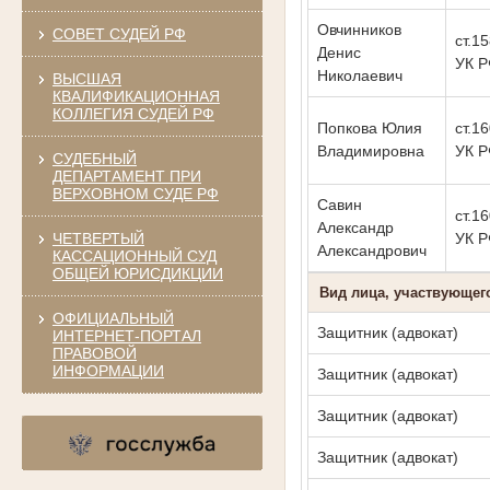
Овчинников
СОВЕТ СУДЕЙ РФ
ст.15
Денис
УК 
Николаевич
ВЫСШАЯ
КВАЛИФИКАЦИОННАЯ
КОЛЛЕГИЯ СУДЕЙ РФ
Попкова Юлия
ст.16
Владимировна
УК 
СУДЕБНЫЙ
ДЕПАРТАМЕНТ ПРИ
ВЕРХОВНОМ СУДЕ РФ
Савин
ст.16
Александр
ЧЕТВЕРТЫЙ
УК 
Александрович
КАССАЦИОННЫЙ СУД
ОБЩЕЙ ЮРИСДИКЦИИ
Вид лица, участвующег
ОФИЦИАЛЬНЫЙ
Защитник (адвокат)
ИНТЕРНЕТ-ПОРТАЛ
ПРАВОВОЙ
ИНФОРМАЦИИ
Защитник (адвокат)
Защитник (адвокат)
Защитник (адвокат)