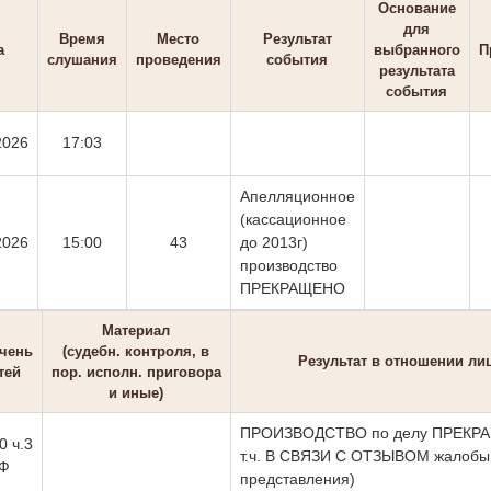
Основание
для
Время
Место
Результат
а
выбранного
П
слушания
проведения
события
результата
события
2026
17:03
Апелляционное
(кассационное
2026
15:00
43
до 2013г)
производство
ПРЕКРАЩЕНО
Материал
чень
(судебн. контроля, в
Результат в отношении ли
тей
пор. исполн. приговора
и иные)
ПРОИЗВОДСТВО по делу ПРЕКРА
0 ч.3
т.ч. В СВЯЗИ С ОТЗЫВОМ жалобы 
РФ
представления)