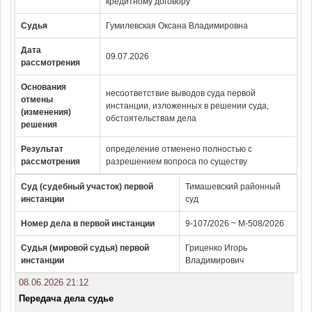
кредитному договору
Судья
Гумилевская Оксана Владимировна
Дата
09.07.2026
рассмотрения
Основания
несоответствие выводов суда первой
отмены
инстанции, изложенных в решении суда,
(изменения)
обстоятельствам дела
решения
Результат
определение отменено полностью с
рассмотрения
разрешением вопроса по существу
Суд (судебный участок) первой
Тимашевский районный
инстанции
суд
Номер дела в первой инстанции
9-107/2026 ~ М-508/2026
Судья (мировой судья) первой
Гриценко Игорь
инстанции
Владимирович
08.06.2026 21:12
Передача дела судье