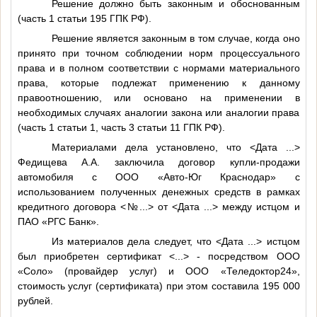
Решение должно быть законным и обоснованным
(часть 1 статьи 195 ГПК РФ).
Решение является законным в том случае, когда оно
принято при точном соблюдении норм процессуального
права и в полном соответствии с нормами материального
права, которые подлежат применению к данному
правоотношению, или основано на применении в
необходимых случаях аналогии закона или аналогии права
(часть 1 статьи 1, часть 3 статьи 11 ГПК РФ).
Материалами дела установлено, что
<Дата ...>
Федищева А.А. заключила договор купли-продажи
автомобиля с ООО «Авто-Юг Краснодар» с
использованием полученных денежных средств в рамках
кредитного договора
<№...>
от
<Дата ...>
между истцом и
ПАО «РГС Банк».
Из материалов дела следует, что
<Дата ...>
истцом
был приобретен сертификат
<...>
- посредством ООО
«Соло» (провайдер услуг) и ООО «Теледоктор24»,
стоимость услуг (сертификата) при этом составила 195 000
рублей.