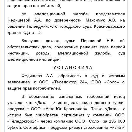
защите прав потребителей,
по апелляционной жалобе представителя
Федищевой
А,А.
по доверенности Максимук
А,В.
на
решение Геленджикского городского суда Краснодарского
края от
<Дата ...>
.
Заслушав доклад судьи Першиной Н.В. об
обстоятельствах дела, содержание решения суда первой
инстанции, доводы апелляционной жалобы, суд
апелляционной инстанции,
У С Т А Н О В И Л А:
Федищева А.А. обратилась в суд с исковым
заявлением к ООО «Теледоктор 24», ООО «Соло» о
защите прав потребителей.
В обоснование заявленных требований истец
указала, что
<Дата ...>
истец заключила договор купли-
продажи с ООО «Авто-Юг Краснодар». Также
<Дата ...>
истцом был приобретен сертификат у компании ООО
«Теледоктор24» через компанию ООО «Соло» за 195 000
рублей. Сертификат предусматривает страхование жизни и