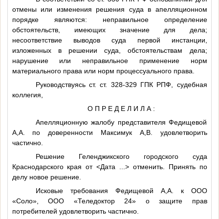
отмены или изменения решения суда в апелляционном
порядке являются: неправильное определение
обстоятельств, имеющих значение для дела;
несоответствие выводов суда первой инстанции,
изложенных в решении суда, обстоятельствам дела;
нарушение или неправильное применение норм
материального права или норм процессуального права.
Руководствуясь ст. ст. 328-329 ГПК РПФ, судебная
коллегия,
О П Р Е Д Е Л И Л А :
Апелляционную жалобу представителя Федищевой
А,А.
по доверенности Максимук
А,В.
удовлетворить
частично.
Решение Геленджикского городского суда
Краснодарского края от
<Дата ...>
отменить. Принять по
делу новое решение.
Исковые требования Федищевой
А,А.
к ООО
«Соло», ООО «Теледоктор 24» о защите прав
потребителей удовлетворить частично.