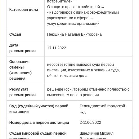
потребителей →
О защите прав потребителей →
Категория дела
- из договоров с финансово-кредитными
учреждениями в сфере: →
услуг кредитных организаций
Судья
Першина Наталья Викторовна
Дата
17.11.2022
рассмотрения
Основания
несоответствие выводов суда первой
отмены
инстанции, изложенных в решении суда,
(изменения)
обстоятельствам дела
решения
Результат
решение (осн. требов.) отменено полностью с
рассмотрения
вынесением нового решения
Суд (судебный участок) первой
Геленджикский городской
инстанции
суд
Номер дела в первой инстанции
2-1166/2022
Судья (мировой судья) первой
Шведчиков Михаил