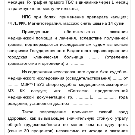
месяцев, R- графия правого ТБС в динамике через 1 месяц
в травмпункте по месту жительства;
НПС при болях; применение препарата кальция;
ФТЛ.ЛФК. Магнитотерапия, массаж; снять швы на 14 сутки.
Приведенные обстоятельства оказания
медицинской помощи и лечения, вследствие полученной
травмы, подтверждаются исследованным судом выписным
эпикризом Государственного Бюджетного здравоохранения
городская клиническая больница
........
(отделение
травматологии и ортопедии) от
..........
.
Из содержания исследованного судом Акта судебно-
медицинского исследования (освидетельствования)
........
от
..........
МЗРФ ГБУЗ «Бюро судебно- медицинских экспертиз»
МЗ КК следует, что: «Согласно представленной
медицинской документации гр.
...........1
,
................
года
рождения, установлен диагноз -
................
Такое повреждение причиняет тяжкий вред
здоровью, как вызывающее значительную стойкую утрату
общей трудоспособности не менее чем на одну треть
(свыше 30 процентов) независимо от исхода и оказания