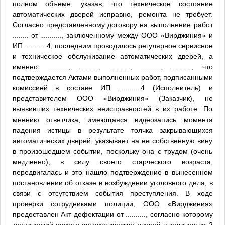
полном объеме, указав, что техническое состояние
автоматических дверей исправно, ремонта не требует.
Согласно представленному договору на выполнение работ
........
от
..........
, заключенному между ООО «Вирджиния» и
ИП
...........4
, последним проводилось регулярное сервисное
и техническое обслуживание автоматических дверей, а
именно:
..........
,
..........
,
..........
,
..........
,
..........
, что
подтверждается Актами выполненных работ, подписанными
комиссией в составе ИП
...........4
(Исполнитель) и
представителем ООО «Вирджиния» (Заказчик), не
выявивших технических неисправностей в их работе. По
мнению ответчика, имеющаяся видеозапись момента
падения истицы в результате толчка закрывающихся
автоматических дверей, указывает на ее собственную вину
в произошедшем событии, поскольку она с трудом (очень
медленно), в силу своего старческого возраста,
передвигалась и это нашло подтверждение в вынесенном
постановлении об отказе в возбуждении уголовного дела, в
связи с отсутствием события преступления. В ходе
проверки сотрудниками полиции, ООО «Вирджиния»
предоставлен Акт дефектации от
..........
, согласно которому
технический осмотр автоматических дверей в количестве 2