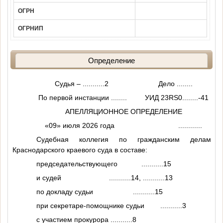
ОГРН
ОГРНИП
Определение
Судья –
...........2
Дело
........
По первой инстанции
........
УИД 23RS0
........
-41
АПЕЛЛЯЦИОННОЕ ОПРЕДЕЛЕНИЕ
«09» июля 2026 года
............
Судебная коллегия по гражданским делам
Краснодарского краевого суда в составе:
председательствующего
...........15
и судей
...........14
,
...........13
по докладу судьи
...........15
при секретаре-помощнике судьи
...........3
с участием прокурора
...........8