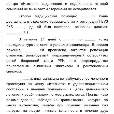
центра «Ньютон», содержание и подлинность которой
сомнений не вызывает и сторонами не оспаривается.
Скорой медицинской помощью
...........1
была
доставлена в отделение травматологии и ортопедии ГБУЗ
ГКБ
........
, где ей был поставлен основной диагноз:
................
.1.)
В течение 14 дней с
..........
по
..........
истец
проходила курс лечения в условиях стационара. В период
лечения,
..........
ей проведена закрытая репозиция
отломков. Блокируемый интрамедуллярный остеосинтез
левой бедренной кости PFN, что подтверждается
прилагаемым выписным эпикризом и рентгеновским
снимком.
..........
истица выписана на амбулаторное лечение в
травмпункт по месту жительства в удовлетворительном
состоянии, в лежачем положении, в целях дальнейшего
лечения и реабилитации по месту жительства. При выписке
рекомендовано: наблюдение травматолога, хирурга по
месту жительства, ходьба при помощи костылей без
нагрузки на левую нижнюю конечность в течение двух