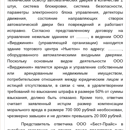
штук, система блокировки, система безопасности,
параметры электронного блока управления, детекторы
движения, состояние направляющих створок
автоматической двери без повреждений и работают
исправно. Согласно представленному договору на
управление нежилым зданием от
..........
, в ведении ООО
«Вирджиния» (управляющей организации) находится
здание торгового центра «Ньютон» по адресу:
............
,
оборудованного автоматическими входными дверями.
Поскольку основным видом деятельности ООО
«Вирджиния» является аренда и управление собственным
или арендованным недвижимым имуществом,
потребительские отношения между юридическим лицом и
истицей отсутствовали, в связи с чем, в удовлетворении
требований по взысканию штрафа в размере 50% от суммы
взыскания, должно быть отказано. Кроме того, ответчик
считает заявленный истцом размер компенсации
морального вреда в размере 700 000 рублей необоснован,
чрезмерно завышен и не должен превышать 20 000 рублей.
Представитель ответчика ООО «Бест-Прайс» в
судебное заседание не явился, ранее представил суду