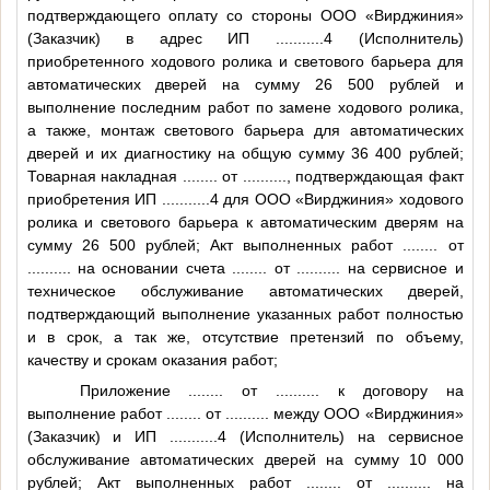
подтверждающего оплату со стороны ООО «Вирджиния»
(Заказчик) в адрес ИП
...........4
(Исполнитель)
приобретенного ходового ролика и светового барьера для
автоматических дверей на сумму 26 500 рублей и
выполнение последним работ по замене ходового ролика,
а также, монтаж светового барьера для автоматических
дверей и их диагностику на общую сумму 36 400 рублей;
Товарная накладная
........
от
..........
, подтверждающая факт
приобретения ИП
...........4
для ООО «Вирджиния» ходового
ролика и светового барьера к автоматическим дверям на
сумму 26 500 рублей; Акт выполненных работ
........
от
..........
на основании счета
........
от
..........
на сервисное и
техническое обслуживание автоматических дверей,
подтверждающий выполнение указанных работ полностью
и в срок, а так же, отсутствие претензий по объему,
качеству и срокам оказания работ;
Приложение
........
от
..........
к договору на
выполнение работ
........
от
..........
между ООО «Вирджиния»
(Заказчик) и ИП
...........4
(Исполнитель) на сервисное
обслуживание автоматических дверей на сумму 10 000
рублей; Акт выполненных работ
........
от
..........
на