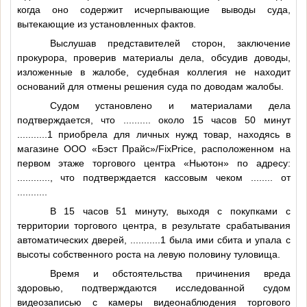
когда оно содержит исчерпывающие выводы суда,
вытекающие из установленных фактов.
Выслушав представителей сторон, заключение
прокурора, проверив материалы дела, обсудив доводы,
изложенные в жалобе, судебная коллегия не находит
оснований для отмены решения суда по доводам жалобы.
Судом установлено и материалами дела
подтверждается, что
..........
около 15 часов 50 минут
...........1
приобрела для личных нужд товар, находясь в
магазине ООО «Бэст Прайс»/FixPrice, расположенном на
первом этаже торгового центра «Ньютон» по адресу:
............
, что подтверждается кассовым чеком
........
от
..........
.
В 15 часов 51 минуту, выходя с покупками с
территории торгового центра, в результате срабатывания
автоматических дверей,
...........1
была ими сбита и упала с
высоты собственного роста на левую половину туловища.
Время и обстоятельства причинения вреда
здоровью, подтверждаются исследованной судом
видеозаписью с камеры видеонаблюдения торгового