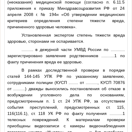
(неоказания) медицинской помощи (согласно п. 6.11.5
приложения к приказу Минздравсоцразвития РФ от 24
апреля 2008 г. № 194н «Об утверждении медицинских
критериев определения степени тяжести вреда,
причиненного здоровью человека».
Установленная экспертом степень тяжести вреда
здоровью, сторонами не оспаривается.
..........
в дежурной части УМВД России по
............
зарегистрировано заявление родственников
...........1
по
факту причинения вреда ее здоровью.
В рамках доследственной проверки в порядке
статей 144-145 УПК РФ по указанному заявлению,
сотрудниками полиции (КУСП
........
от
..........
, КУСП 70876
от
..........
) дважды выносились постановления об отказе в
возбуждении уголовного дела по основаниям,
предусмотренным п. 1 ст. 24 УПК РФ, за отсутствием
события преступлений, предусмотренных ст. 115,
116(116.1), ст. 118 УК РФ по факту получения
...........1
телесных повреждений. К материалам проверки
приобщены видеозаписи с камеры видеонаблюдения
торгового центра «Ньютон» от
..........
и Акт судебного-