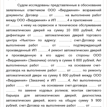
Судом исследованы представленные в обоснование
заявленных ответчиком ООО «Вирджиния» возражений
документы: Договор
........
от
..........
на выполнение работ
между ООО «Вирджиния» и ИП
...........4
и приложение
........
от
..........
к нему на сервисное и техническое обслуживание
автоматических дверей на сумму 10 000 рублей; Акт
дефектации от
..........
автоматических дверей торгового
центра «Ньютон» по адресу:
............
; счет-Договор на
выполнение работ
........
от
..........
, подтверждающий
произведенный ИП
...........4
ремонт автоматических дверей
и произведенную в его адрес со стороны ООО
«Вирджиния» (Заказчика) оплату в сумме 6 800 рублей; Акт
выполненных работ
........
от
..........
на основании счет-
договора на выполнение работ
........
от
..........
по ремонту
автоматической двери на сумму 6 800 рублей между ООО
«Вирджиния» (Заказчик) и ИП
...........4
; Акт выполненных
работ
........
от
..........
на основании счет-договора
........
от
..........
по замене ходовых роликов; монтаж светового
барьера для автоматических дверей; диагностика
автоматических дверей, всего на общую сумму 9 900
рублей; счет-Договор на выполнение работ
........
от
..........
,