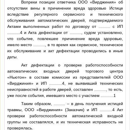
Вопреки позиции ответчика ООО «Вирджиния» об
отсутствии вины в причинении вреда здоровью Истице
вследствие регулярного сервисного и технического
обслуживания автоматических дверей, подтверждаемого
Актами выполненных работ по договору от
..........
с ИП
...........4
и Акта дефектации от
..........
, судом установлено,
что событие, повлекшее причинение вреда здоровью,
имело место
..........
, в то время как сервисное, техническое
их обслуживание и акт дефектации проводились в иные
даты.
Акт дефектации о проверке работоспособности
автоматических входных дверей торгового центра
«Ньютон» в составе комиссии из представителей ООО
«Вирджиния» и ИП
...........4
, не выявивший технических
неисправностей в работе дверей, составлен
..........
, то есть,
уже после события, имевшего место с участием
...........1
Таким образом,
..........
– в день получения истицей
травмы, ООО «Вирджиния» (Заказчик) и ИП
...........4
Акт
проверки работоспособности автоматической входной
группы не составлялся, и их техническая исправность не
проверялась.