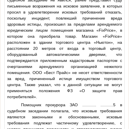
письменные возражения на исковое заявление, в которых
просил в удовлетворении исковых требований отказать,
поскольку инцидент, повлекший причинение вреда
здоровью истицы, произошел за пределами арендуемого
юридическим лицом помещения магазина «FixPrice», в
котором она приобрела товар. Магазин «FixPrice»
расположен в здании торгового центра «Ньютон», на
расстоянии 20 метров от входа в торговый центр,
оборудованный автоматическими дверями, что
подтверждается приложенным кадастровым паспортом с
очертаниями арендуемого организацией нежилого
помещения. ООО «Бест Прайс» не несет ответственности
за вред, причиненный истице имуществом торгового
центра. Также указал, что к данной ситуации не могут
применяться положения ФЗ «О защите прав
потребителей».
Помощник прокурора ЗАО
............
...........5
в
судебном заседании полагала, что исковые требования
являются законными и обоснованными, исковые
требования подлежат частичному удовлетворению, с
учетом принципов разумности и справедливости сумма