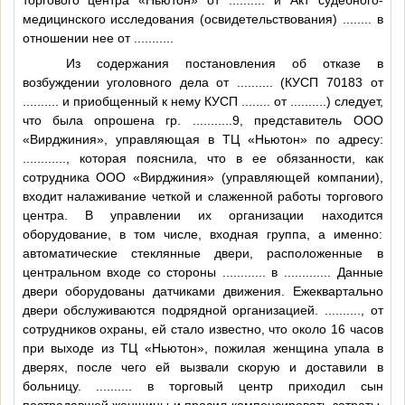
медицинского исследования (освидетельствования)
........
в
отношении нее от
..........
.
Из содержания постановления об отказе в
возбуждении уголовного дела от
..........
(КУСП 70183 от
..........
и приобщенный к нему КУСП
........
от
..........
) следует,
что была опрошена гр.
...........9
, представитель ООО
«Вирджиния», управляющая в ТЦ «Ньютон» по адресу:
............
, которая пояснила, что в ее обязанности, как
сотрудника ООО «Вирджиния» (управляющей компании),
входит налаживание четкой и слаженной работы торгового
центра. В управлении их организации находится
оборудование, в том числе, входная группа, а именно:
автоматические стеклянные двери, расположенные в
центральном входе со стороны
............
в
............
. Данные
двери оборудованы датчиками движения. Ежеквартально
двери обслуживаются подрядной организацией.
..........
, от
сотрудников охраны, ей стало известно, что около 16 часов
при выходе из ТЦ «Ньютон», пожилая женщина упала в
дверях, после чего ей вызвали скорую и доставили в
больницу.
..........
в торговый центр приходил сын
пострадавшей женщины и просил компенсировать затраты,