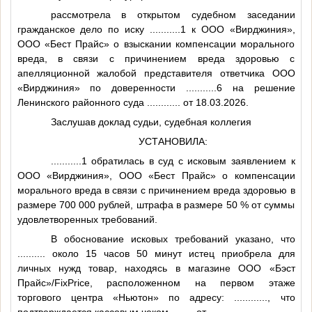
рассмотрела в открытом судебном заседании
гражданское дело по иску
...........1
к ООО «Вирджиния»,
ООО «Бест Прайс» о взыскании компенсации морального
вреда, в связи с причинением вреда здоровью с
апелляционной жалобой представителя ответчика ООО
«Вирджиния» по доверенности
...........6
на решение
Ленинского районного суда
............
от 18.03.2026.
Заслушав доклад судьи, судебная коллегия
УСТАНОВИЛА:
...........1
обратилась в суд с исковым заявлением к
ООО «Вирджиния», ООО «Бест Прайс» о компенсации
морального вреда в связи с причинением вреда здоровью в
размере 700 000 рублей, штрафа в размере 50 % от суммы
удовлетворенных требований.
В обоснование исковых требований указано, что
..........
около 15 часов 50 минут истец приобрела для
личных нужд товар, находясь в магазине ООО «Бэст
Прайс»/FixPrice, расположенном на первом этаже
торгового центра «Ньютон» по адресу:
............
, что
подтверждается кассовым чеком
........
от
..........
.