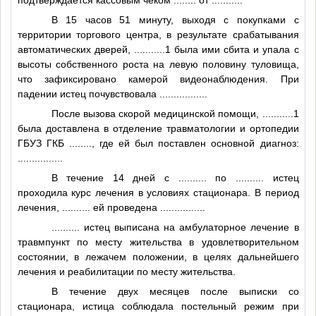
В 15 часов 51 минуту, выходя с покупками с
территории торгового центра, в результате срабатывания
автоматических дверей,
...........1
была ими сбита и упала с
высоты собственного роста на левую половину туловища,
что зафиксировано камерой видеонаблюдения. При
падении истец почувствовала
................
.
После вызова скорой медицинской помощи,
...........1
была доставлена в отделение травматологии и ортопедии
ГБУЗ ГКБ
........
, где ей был поставлен основной диагноз:
................
В течение 14 дней с
..........
по
..........
истец
проходила курс лечения в условиях стационара. В период
лечения,
..........
ей проведена
................
..........
истец выписана на амбулаторное лечение в
травмпункт по месту жительства в удовлетворительном
состоянии, в лежачем положении, в целях дальнейшего
лечения и реабилитации по месту жительства.
В течение двух месяцев после выписки со
стационара, истица соблюдала постельный режим при