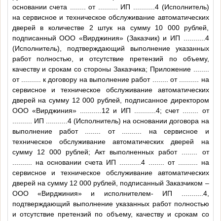
основании счета
........
от
..........
ИП
...........4
(Исполнитель)
на сервисное и техническое обслуживание автоматических
дверей в количестве 2 штук на сумму 10 000 рублей,
подписанный ООО «Вирджиния» (Заказчик) и ИП
...........4
(Исполнитель), подтверждающий выполнение указанных
работ полностью, и отсутствие претензий по объему,
качеству и срокам со стороны Заказчика; Приложение
........
от
..........
к договору на выполнение работ
........
от
..........
на
сервисное и техническое обслуживание автоматических
дверей на сумму 12 000 рублей, подписанное директором
ООО «Вирджиния»
...........12
и ИП
...........4
; счет
........
от
..........
ИП
...........4
(Исполнитель) на основании договора на
выполнение работ
........
от
..........
на сервисное и
техническое обслуживание автоматических дверей на
сумму 12 000 рублей; Акт выполненных работ
........
от
..........
на основании счета ИП
...........4
........
от
..........
на
сервисное и техническое обслуживание автоматических
дверей на сумму 12 000 рублей, подписанный Заказчиком –
ООО «Вирджиния» и исполнителем- ИП
...........4
,
подтверждающий выполнение указанных работ полностью
и отсутствие претензий по объему, качеству и срокам со