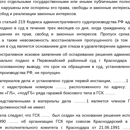
ного отдельными государственными или иными публичными полн
то нарушены или оспорены его права, свободы и законные интересы
обод и реализации законных интересов.
со статьей 219 Кодекса административного судопроизводства РФ а
одано в суд в течение трех месяцев со дня, когда гражданину, 
ушении их прав, свобод и законных интересов. Пропуск срок
 а также невозможность восстановления пропущенного (в том
ия в суд является основанием для отказа в удовлетворении админи
истративное исковое заявление об оспаривании решения админис
ачально подано в Первомайский районный суд г. Краснодара 0
основанному выводу, что срок на обращение в суд, установленн
производства РФ, не пропущен.
материалов дела и установлено судом первой инстанции,
...........1
, с кадастровым номером
........
, расположенного по адресу:
и «Г/5», «под/Г5» ряда гаражей боксового типа в ГСК
........
.
редставленными в материалы дела
...........1
является членом
долженностей не имеет.
ела следует, что ГСК
........
был создан на основании решения испо
1990
........
об организации ГСК при совхозе Краснодарский в П
я исполнительного комитета г. Краснодара от 21.06.1991
......