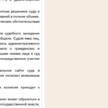
инятым решением суда и
ований в полном объеме.
ическим обстоятельствам
те судебного заседания
бщили. Судом явка лиц,
екса административного
пакта о гражданских и
орыми неявка лица в суд
епосредственное участие
альном сайте суда в
гия полагает возможным
я коллегия приходит к
анин может обратиться в
государственной власти,