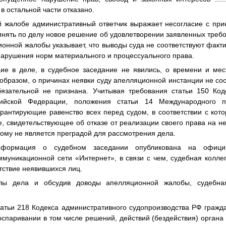
в остальной части отказано.
 жалобе административный ответчик выражает несогласие с пр
ринять по делу новое решение об удовлетворении заявленных треб
онной жалобы указывает, что выводы суда не соответствуют факт
арушения норм материального и процессуального права.
ие в деле, в судебное заседание не явились, о времени и мес
бразом, о причинах неявки суду апелляционной инстанции не соо
язательной не признана. Учитывая требования статьи 150 Код
сийской Федерации, положения статьи 14 Международного 
арантирующие равенство всех перед судом, в соответствии с кот
е, свидетельствующее об отказе от реализации своего права на н
отому не является преградой для рассмотрения дела.
нформация о судебном заседании опубликована на офици
муникационной сети «Интернет», в связи с чем, судебная колле
тствие неявившихся лиц.
лы дела и обсудив доводы апелляционной жалобы, судебна
статьи 218 Кодекса административного судопроизводства РФ гражд
оспаривании в том числе решений, действий (бездействия) органа 