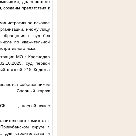
омочиями, должностного
, созданы препятствия к
дминистративное исковое
организации, иному лицу
а обращения в суд без
 числе по уважительной
стративного иска.
трации МО г. Краснодар
2.10.2025, суд первой
ый статьей 219 Кодекса
является собственником
............
Спорный гараж
 ГСК
........
, паевой взнос
лнительного комитета г.
рикубанском округе г.
..
для строительства и