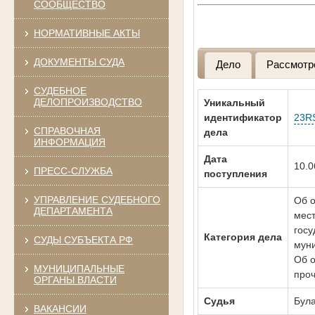
СООБЩЕСТВО
НОРМАТИВНЫЕ АКТЫ
ДОКУМЕНТЫ СУДА
Дело
Рассмотр
СУДЕБНОЕ
ДЕЛОПРОИЗВОДСТВО
Уникальный
идентификатор
23R
СПРАВОЧНАЯ
дела
ИНФОРМАЦИЯ
Дата
10.0
ПРЕСС-СЛУЖБА
поступления
УПРАВЛЕНИЕ СУДЕБНОГО
Об о
ДЕПАРТАМЕНТА
мест
госу
Категория дела
СУДЫ СУБЪЕКТА РФ
мун
Об о
МУНИЦИПАЛЬНЫЕ
проч
ОРГАНЫ ВЛАСТИ
Судья
Бул
ВАКАНСИИ