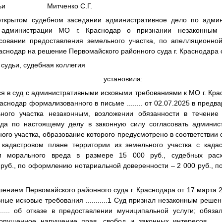
судьи Митченко С.Г.
открытом судебном заседании административное дело по админ
дминистрации МО г. Краснодар о признании незаконным 
совании предоставления земельного участка, по апелляционно
аснодар на решение Первомайского районного суда г. Краснодара о
судьи, судебная коллегия
установила:
я в суд с административными исковыми требованиями к МО г. Кра
раснодар формализованного в письме
........
от 02.07.2025 в предв
ьного участка незаконным, возложении обязанности в течение
да по настоящему делу в законную силу согласовать админис
ого участка, образование которого предусмотрено в соответствии
а кадастровом плане территории из земельного участка с ка
и морального вреда в размере 15 000 руб., судебных рас
 руб., по оформлению нотариальной доверенности – 2 000 руб., п
нием Первомайского районного суда г. Краснодара от 17 марта 
вные исковые требования
...........1
Суд признал незаконным решен
.....
об отказе в предоставлении муниципальной услуги; обяза
допущенное нарушение прав, свобод и законных интересов
.....