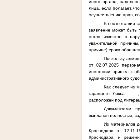
иного органа, наделен
лица, если полагает, ч
осуществлению прав, св
В соответствии 
заявление может быть п
стало известно о нар
уважительной причины,
причине) срока обращен
Поскольку админ
от 02.07.2025 первон
инстанции пришел к об
административного судо
Как следует из 
гаражного бокса
........
расположен под литерам
Документами, п
выплачен полностью, за
Из материалов д
Краснодара от 12.11.
Краснодара, и решени