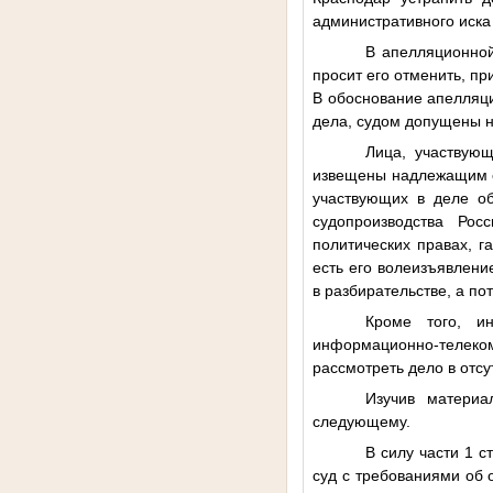
административного иска 
В апелляционной
просит его отменить, п
В обоснование апелляци
дела, судом допущены н
Лица, участвующ
извещены надлежащим о
участвующих в деле об
судопроизводства Рос
политических правах, г
есть его волеизъявлени
в разбирательстве, а п
Кроме того, и
информационно-телеком
рассмотреть дело в отсу
Изучив материа
следующему.
В силу части 1 
суд с требованиями об 