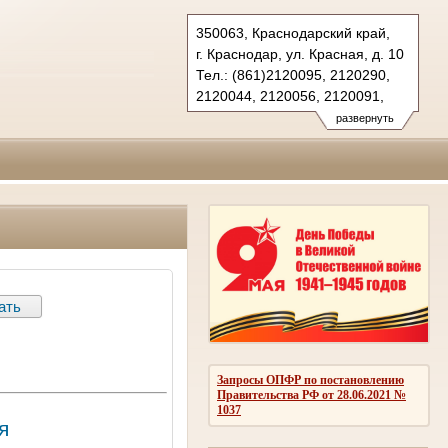
350063, Краснодарский край,
г. Краснодар, ул. Красная, д. 10
Тел.: (861)2120095, 2120290,
2120044, 2120056, 2120091,
2683150(ф.)
развернуть
kubansud@sudrf.ru
Запросы ОПФР по постановлению
Правительства РФ от 28.06.2021 №
1037
я