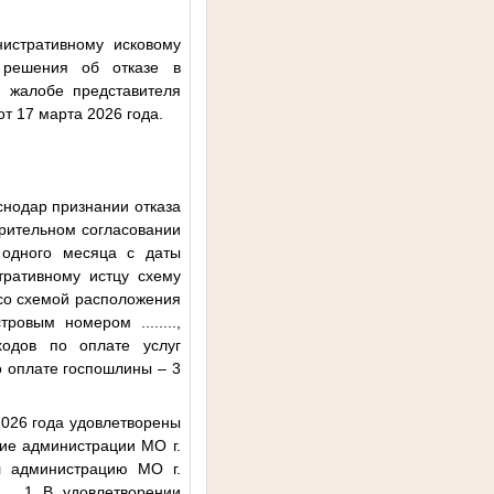
истративному исковому
решения об отказе в
й жалобе представителя
т 17 марта 2026 года.
снодар признании отказа
арительном согласовании
 одного месяца с даты
тративному истцу схему
 со схемой расположения
дастровым номером
........
,
ходов по оплате услуг
о оплате госпошлины – 3
2026 года удовлетворены
ие администрации МО г.
л администрацию МО г.
......1
В удовлетворении