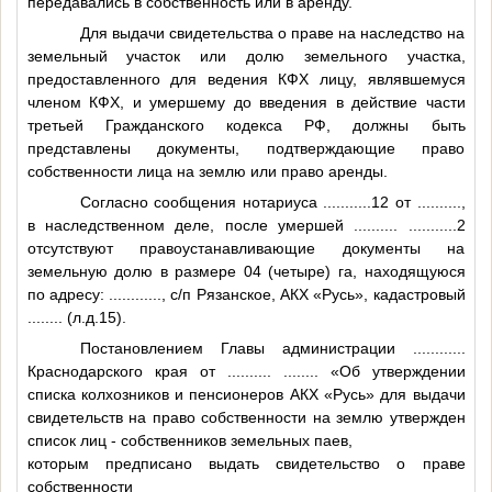
передавались в собственность или в аренду.
Для выдачи свидетельства о праве на наследство на
земельный участок или долю земельного участка,
предоставленного для ведения КФХ лицу, являвшемуся
членом КФХ, и умершему до введения в действие части
третьей Гражданского кодекса РФ, должны быть
представлены документы, подтверждающие право
собственности лица на землю или право аренды.
Согласно сообщения нотариуса
...........12
от
..........
,
в наследственном деле, после умершей
..........
...........2
отсутствуют правоустанавливающие документы на
земельную долю в размере 04 (четыре) га, находящуюся
по адресу:
............
, с/п Рязанское, АКХ «Русь», кадастровый
........
(л.д.15).
Постановлением Главы администрации
............
Краснодарского края от
..........
........
«Об утверждении
списка колхозников и пенсионеров АКХ «Русь» для выдачи
свидетельств на право собственности на землю утвержден
список лиц - собственников земельных паев,
которым предписано выдать свидетельство о праве
собственности