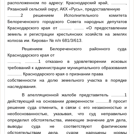
расположенном по адресу: Краснодарский край,
............
,
Рязанский сельский округ, АКХ «Русь», предоставленную
...........2
решением Исполнительного комитета
Белореченского городского Совета народных депутатов
Краснодарского края от
..........
........
«О предоставлении
земель и регистрации крестьянских хозяйств на землях
колхоза им. Кирова» № п/п 681/3/613.
Решением Белореченского районного суда
Краснодарского края от
..........
,
...........1
отказано в удовлетворении исковых
требований к администрации муниципального образования
............
Краснодарского края о признании права
собственности на долю земельного участка в порядке
наследования.
В апелляционной жалобе представитель
...........1
действующий на основании доверенности
...........8
просит
решение суда отменить, в связи с его незаконностью и
необоснованностью, указывая, что суд неправильно
определил обстоятельства, имеющие значение для дела,
выводы суда не соответствуют фактическим
обстоятельствам дела, судом нарушены нормы