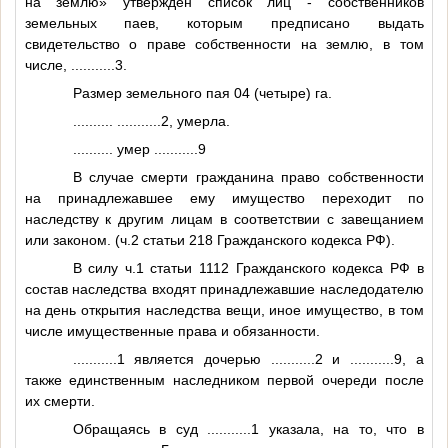
на землю» утвержден список лиц - собственников
земельных паев, которым предписано выдать
свидетельство о праве собственности на землю, в том
числе,
...........3
.
Размер земельного пая 04 (четыре) га.
..........
...........2
, умерла.
..........
умер
...........9
В случае смерти гражданина право собственности
на принадлежавшее ему имущество переходит по
наследству к другим лицам в соответствии с завещанием
или законом. (ч.2 статьи 218 Гражданского кодекса РФ).
В силу ч.1 статьи 1112 Гражданского кодекса РФ в
состав наследства входят принадлежавшие наследодателю
на день открытия наследства вещи, иное имущество, в том
числе имущественные права и обязанности.
...........1
является дочерью
...........2
и
...........9
, а
также единственным наследником первой очереди после
их смерти.
Обращаясь в суд
...........1
указала, на то, что в