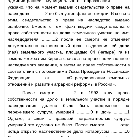
администрацией муниципального образования
............
указано, что на момент выдачи свидетельства о праве на
наследство
...........2
не был учтен факт ее смерти. В связи с
этим, свидетельство о праве на наследство выдано
ошибочно. Вместе с тем, факт выдачи свидетельства о
праве собственности на долю земельного участка на имя
наследодателя
...........2
после ее смерти не отменяет
документально закрепленный факт выделения ей доли
(пая) земельного участка, площадью 04 (четыре) га из
земель колхоза им.Кирова сначала на праве пожизненного
наследуемого владения, а затем на праве собственности в
соответствии с положениями Указа Президента Российской
Федерации
........
от
..........
«О регулировании земельных
отношений и развитии аграрной реформы в России».
После смерти
...........2
в 1993 году право
собственности на долю в земельном участке в порядке
наследования должно было быть оформлено на
пережившего супруга умершей
...........9
и дочь
...........1
Однако, в связи с правовой неграмотностью супруга
умершей это сделано не было. После смерти
..........
отца
истца открыто наследственное дело нотариусом
...........10