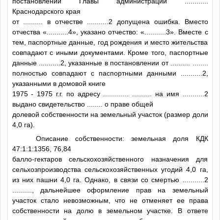
постановлении Главы администрации
............
Краснодарского края
от
..........
в отчестве
...........2
допущена ошибка. Вместо
отчества «
...........4
», указано отчество: «
...........3
». Вместе с
тем, паспортные данные, год рождения и место жительства
совпадают с иными документами. Кроме того, паспортные
данные
...........2
, указанные в постановлении от
..........
........
полностью совпадают с паспортными данными
...........2
,
указанными в домовой книге
1975 - 1975 г.г. по адресу
............
.
..........
на имя
...........2
выдано свидетельство
........
о праве общей
долевой собственности на земельный участок (размер доли
4,0 га).
Описание собственности: земельная доля КДК
47:1:1:1356, 76,84
балло-гектаров сельскохозяйственного назначения для
сельхозпроизводства сельскохозяйственных угодий 4,0 га,
из них пашни 4,0 га. Однако, в связи со смертью
...........2
..........
, дальнейшее оформление прав на земельный
участок стало невозможным, что не отменяет ее права
собственности на долю в земельном участке. В ответе