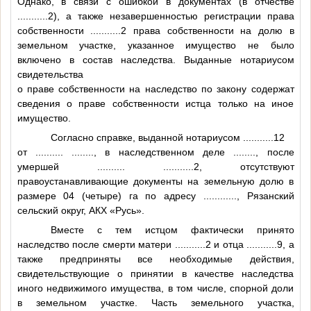
Однако, в связи с ошибкой в документах (в отчестве
...........2
), а также незавершенностью регистрации права
собственности
...........2
права собственности на долю в
земельном участке, указанное имущество не было
включено в состав наследства. Выданные нотариусом
свидетельства
о праве собственности на наследство по закону содержат
сведения о праве собственности истца только на иное
имущество.
Согласно справке, выданной нотариусом
...........12
от
..........
........
, в наследственном деле
........
, после
умершей
..........
...........2
, отсутствуют
правоустанавливающие документы на земельную долю в
размере 04 (четыре) га по адресу
............
, Рязанский
сельский округ, АКХ «Русь».
Вместе с тем истцом фактически принято
наследство после смерти матери
...........2
и отца
...........9
, а
также предприняты все необходимые действия,
свидетельствующие о принятии в качестве наследства
иного недвижимого имущества, в том числе, спорной доли
в земельном участке. Часть земельного участка,