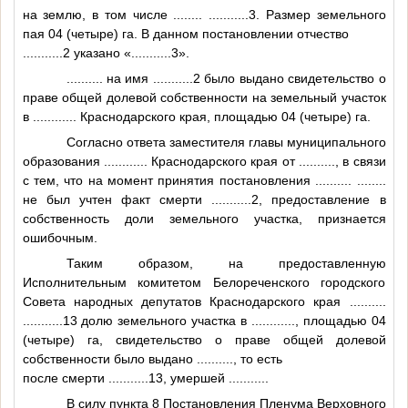
на землю, в том числе
........
...........3
. Размер земельного
пая 04 (четыре) га. В данном постановлении отчество
...........2
указано «
...........3
».
..........
на имя
...........2
было выдано свидетельство о
праве общей долевой собственности на земельный участок
в
............
Краснодарского края, площадью 04 (четыре) га.
Согласно ответа заместителя главы муниципального
образования
............
Краснодарского края от
..........
, в связи
с тем, что на момент принятия постановления
..........
........
не был учтен факт смерти
...........2
, предоставление в
собственность доли земельного участка, признается
ошибочным.
Таким образом, на предоставленную
Исполнительным комитетом Белореченского городского
Совета народных депутатов Краснодарского края
..........
...........13
долю земельного участка в
............
, площадью 04
(четыре) га, свидетельство о праве общей долевой
собственности было выдано
..........
, то есть
после смерти
...........13
, умершей
..........
.
В силу пункта 8 Постановления Пленума Верховного