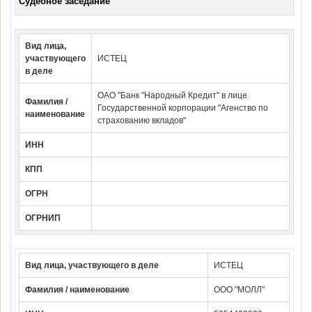
Судебное заседание
Вид лица,
участвующего
ИСТЕЦ
в деле
ОАО "Банк "Народный Кредит" в лице
Фамилия /
Государственной корпорации "Агенство по
наименование
страхованию вкладов"
ИНН
КПП
ОГРН
ОГРНИП
Вид лица, участвующего в деле
ИСТЕЦ
Фамилия / наименование
ООО "МОЛЛ"