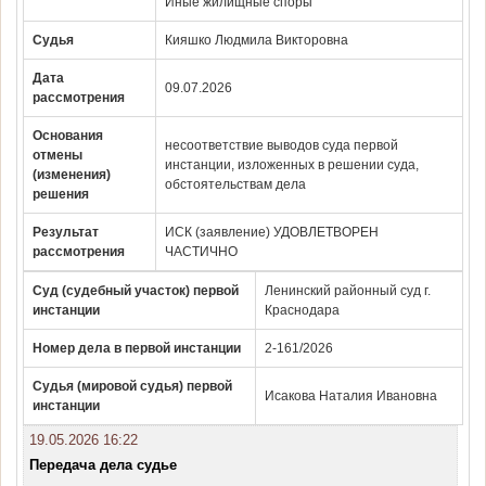
Иные жилищные споры
Судья
Кияшко Людмила Викторовна
Дата
09.07.2026
рассмотрения
Основания
несоответствие выводов суда первой
отмены
инстанции, изложенных в решении суда,
(изменения)
обстоятельствам дела
решения
Результат
ИСК (заявление) УДОВЛЕТВОРЕН
рассмотрения
ЧАСТИЧНО
Суд (судебный участок) первой
Ленинский районный суд г.
инстанции
Краснодара
Номер дела в первой инстанции
2-161/2026
Судья (мировой судья) первой
Исакова Наталия Ивановна
инстанции
19.05.2026 16:22
Передача дела судье