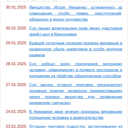
30.01.2025
Имущество Игоря Нехаенко, осужденного за
совершение особо тяжких преступлений,
обращено в доход государства
30.01.2025
Суд лишил водительских прав двоих участников
дрифт-шоу в Краснодаре
29.01.2025
Бывший сотрудник полиции признан виновным в
незаконном сбыте наркотиков в особо крупном
размере
28.01.2025
Суд избрал меру пресечения молодому
человеку, обвиняемому в поджоге ресторанов и
покушении на убийство общеопасным способом
27.01.2025
Суд заочно огласил приговор организатору
духовных практик, незаконно переместившему
через границу вещества для проведения
церемонии «аяуаска»
24.01.2025
В Армавире двое мужчин признаны виновными
похищении человека и вымогательстве
23.01.2025
Оглашен приговор подростку, застрелившему из