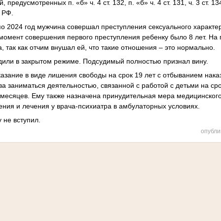
редусмотренных п. «б» ч. 4 ст. 132, п. «б» ч. 4 ст. 131, ч. 3 ст. 134, 
К РФ.
 по 2024 год мужчина совершал преступления сексуального характе
момент совершения первого преступления ребенку было 8 лет. На 
 так как отчим внушал ей, что такие отношения – это нормально.
дили в закрытом режиме. Подсудимый полностью признал вину.
азание в виде лишения свободы на срок 19 лет с отбыванием наказ
а заниматься деятельностью, связанной с работой с детьми на сро
0 месяцев. Ему также назначена принудительная мера медицинского
ния и лечения у врача-психиатра в амбулаторных условиях.
 не вступил.
опубли