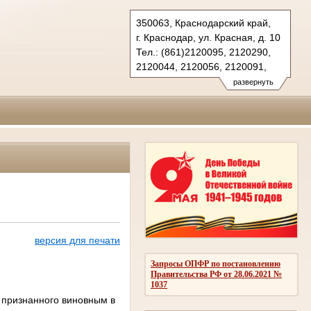
350063, Краснодарский край,
г. Краснодар, ул. Красная, д. 10
Тел.: (861)2120095, 2120290,
2120044, 2120056, 2120091,
2683150(ф.)
развернуть
kubansud@sudrf.ru
версия для печати
Запросы ОПФР по постановлению
Правительства РФ от 28.06.2021 №
1037
 признанного виновным в