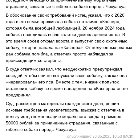
страдания, связанные с гибелью собаки породы Чихуа хуа.
В обоснование своих требований истец указал, что с 2020
года в его семье проживала собака по кличке «Каспер»,
которая была всеобщей любимицей. 20 ноября 2024 года
собачка находилась возле калитки домовладения истца. В
это время сосед открыл ворота и выпустил свою охотничью
собаку, которая напала на «Каспера». От полученных рваных
ран собачка погибла, а ответчик просто наблюдал за
происходящим со стороны.
В суде ответчик заявил, что неоднократно предупреждал
соседей, чтобы они не выпускали свою собачку, так как она
«нервировала» его пса. Вместе с тем, никаких попыток
остановить собаку во время нападения на «Каспера» он не
предпринял.
Суд, рассмотрев материалы гражданского дела, решил
исковые требования удовлетворить, взыскав с ответчика в
пользу истца компенсацию морального вреда в размере
50000 рублей за причиненные страдания, связанные с
гибелью собаки породы Чихуа хуа.
опубликовано 30.05.2025 10:53 (МСК)