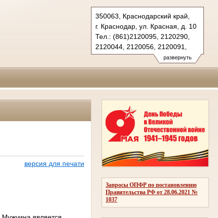
350063, Краснодарский край,
г. Краснодар, ул. Красная, д. 10
Тел.: (861)2120095, 2120290,
2120044, 2120056, 2120091,
2683150(ф.)
развернуть
kubansud@sudrf.ru
версия для печати
Запросы ОПФР по постановлению
Правительства РФ от 28.06.2021 №
1037
. Мужчина является