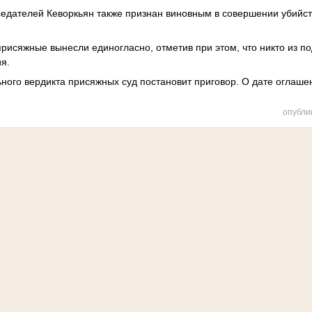
едателей Кеворкьян также признан виновным в совершении убийств
рисяжные вынесли единогласно, отметив при этом, что никто из п
я.
ного вердикта присяжных суд постановит приговор. О дате оглаш
.
опубли