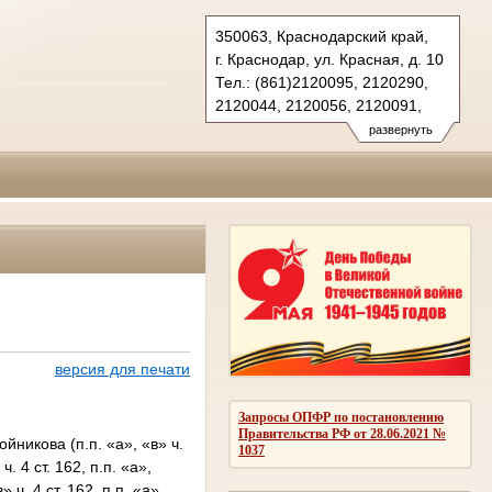
350063, Краснодарский край,
г. Краснодар, ул. Красная, д. 10
Тел.: (861)2120095, 2120290,
2120044, 2120056, 2120091,
2683150(ф.)
развернуть
kubansud@sudrf.ru
версия для печати
в
Запросы ОПФР по постановлению
Правительства РФ от 28.06.2021 №
никова (п.п. «а», «в» ч.
1037
ч. 4 ст. 162, п.п. «а»,
» ч. 4 ст. 162, п.п. «а»,