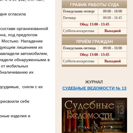
ГРАФИК РАБОТЫ СУДА
Понедельник-четверг
09:00 - 18:00
одня огласила
Пятница
09:00 - 16:45
Обед: 13:00 - 13:45
 составе организованной
Суббота-воскресенье
Выходной
она, под предлогом
и Мостыко. Нападение
ПРИЁМ ГРАЖДАН
едующим лишением их
Понедельник-пятница
09:00 - 16:00
 завладели автомобилем,
Обед: 13:00 - 13:45
владели обнаруженными в
Суббота-воскресенье
Выходной
 от мобильных
обналичиванию их
ЖУРНАЛ
дсудимые, сняли с их
СУДЕБНЫЕ ВЕДОМОСТИ № 13
присвоили себе
ирные изделия и