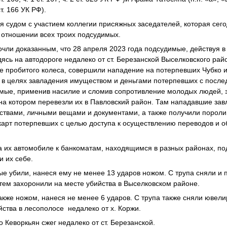
 ст. 166 УК РФ).
я судом с участием коллегии присяжных заседателей, которая сег
 отношении всех троих подсудимых.
чли доказанным, что 28 апреля 2023 года подсудимые, действуя в
дясь на автодороге недалеко от ст. Березанской Выселковского рай
е пробитого колеса, совершили нападение на потерпевших Чубко 
в целях завладения имуществом и деньгами потерпевших с посл
имые, применив насилие и сломив сопротивление молодых людей,
на котором перевезли их в Павловский район. Там нападавшие за
твами, личными вещами и документами, а также получили пороли
карт потерпевших с целью доступа к осуществлению переводов и 
 их автомобиле к банкоматам, находящимся в разных районах, по
и их себе.
е убили, нанеся ему не менее 13 ударов ножом. С трупа сняли и 
тем захоронили на месте убийства в Выселковском районе.
акже ножом, нанеся не менее 6 ударов. С трупа также сняли ювел
йства в лесополосе недалеко от х. Коржи.
 Кеворкьян сжег недалеко от ст. Березанской.