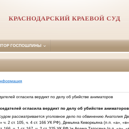
КРАСНОДАРСКИЙ КРАЕВОЙ СУД
ЯТОР ГОСПОШЛИНЫ
информация
дателей огласила вердикт по делу об убийстве аниматоров
седателей огласила вердикт по делу об убийстве аниматоро
удом рассматривается уголовное дело по обвинению Анатолия Двой
з» ч. 2 ст. 105, ч. 4 ст. 166 УК РФ), Демьяна Кеворкьяна (п.п. «а», «в» 
 ст. 166, ч. 1 ст. 167, ч. 2 ст. 325 УК РФ )и Арама Татосяна (п.п. «а», «в