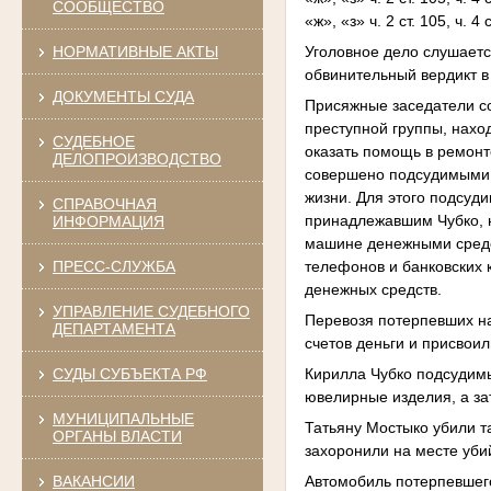
СООБЩЕСТВО
«ж», «з» ч. 2 ст. 105, ч. 4
Уголовное дело слушаетс
НОРМАТИВНЫЕ АКТЫ
обвинительный вердикт в
ДОКУМЕНТЫ СУДА
Присяжные заседатели со
преступной группы, нахо
СУДЕБНОЕ
оказать помощь в ремонт
ДЕЛОПРОИЗВОДСТВО
совершено подсудимыми 
жизни. Для этого подсуд
СПРАВОЧНАЯ
принадлежавшим Чубко, 
ИНФОРМАЦИЯ
машине денежными средс
телефонов и банковских 
ПРЕСС-СЛУЖБА
денежных средств.
УПРАВЛЕНИЕ СУДЕБНОГО
Перевозя потерпевших на
ДЕПАРТАМЕНТА
счетов деньги и присвоил
Кирилла Чубко подсудимы
СУДЫ СУБЪЕКТА РФ
ювелирные изделия, а за
МУНИЦИПАЛЬНЫЕ
Татьяну Мостыко убили т
ОРГАНЫ ВЛАСТИ
захоронили на месте уби
ВАКАНСИИ
Автомобиль потерпевшего