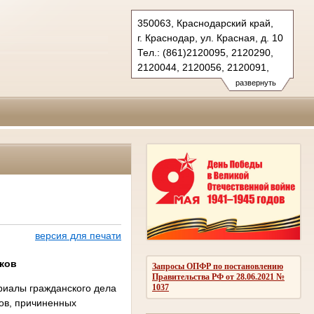
350063, Краснодарский край,
г. Краснодар, ул. Красная, д. 10
Тел.: (861)2120095, 2120290,
2120044, 2120056, 2120091,
2683150(ф.)
развернуть
kubansud@sudrf.ru
версия для печати
иков
Запросы ОПФР по постановлению
Правительства РФ от 28.06.2021 №
риалы гражданского дела
1037
ков, причиненных