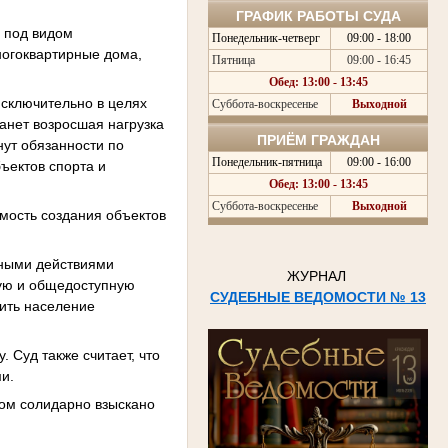
ГРАФИК РАБОТЫ СУДА
и под видом
Понедельник-четверг
09:00 - 18:00
ногоквартирные дома,
Пятница
09:00 - 16:45
Обед: 13:00 - 13:45
исключительно в целях
Суббота-воскресенье
Выходной
танет возросшая нагрузка
ПРИЁМ ГРАЖДАН
нут обязанности по
Понедельник-пятница
09:00 - 16:00
ъектов спорта и
Обед: 13:00 - 13:45
Суббота-воскресенье
Выходной
имость создания объектов
нными действиями
ЖУРНАЛ
ную и общедоступную
СУДЕБНЫЕ ВЕДОМОСТИ № 13
ить население
 Суд также считает, что
и.
вом солидарно взыскано