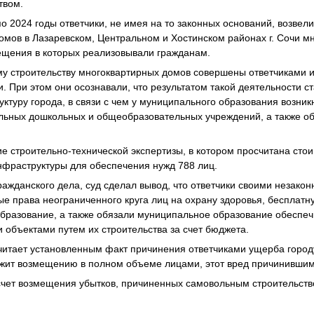
твом.
по 2024 годы ответчики, не имея на то законных оснований, возвел
мов в Лазаревском, Центральном и Хостинском районах г. Сочи м
ещения в которых реализовывали гражданам.
у строительству многоквартирных домов совершены ответчиками 
. При этом они осознавали, что результатом такой деятельности с
ктуру города, в связи с чем у муниципального образования возник
льных дошкольных и общеобразовательных учреждений, а также об
е строительно-технической экспертизы, в котором просчитана сто
нфраструктуры для обеспечения нужд 788 лиц.
ажданского дела, суд сделал вывод, что ответчики своими незако
е права неограниченного круга лиц на охрану здоровья, бесплат
бразование, а также обязали муниципальное образование обеспеч
объектами путем их строительства за счет бюджета.
считает установленным факт причинения ответчиками ущерба городу.
жит возмещению в полном объеме лицами, этот вред причинившим
 счет возмещения убытков, причиненных самовольным строительст