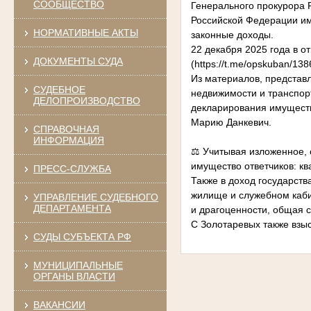
СООБЩЕСТВО
Генерального прокурора 
Российской Федерации им
НОРМАТИВНЫЕ АКТЫ
законные доходы.
22 декабря 2025 года в 
ДОКУМЕНТЫ СУДА
(https://t.me/opskuban/13
Из материалов, представл
СУДЕБНОЕ
недвижимости и транспор
ДЕЛОПРОИЗВОДСТВО
декларирования имуществ
Марию Данкевич.
СПРАВОЧНАЯ
ИНФОРМАЦИЯ
⚖️ Учитывая изложенное, 
имущество ответчиков: к
ПРЕСС-СЛУЖБА
Также в доход государст
жилище и служебном каби
УПРАВЛЕНИЕ СУДЕБНОГО
ДЕПАРТАМЕНТА
и драгоценности, общая с
С Золотаревых также взыс
СУДЫ СУБЪЕКТА РФ
МУНИЦИПАЛЬНЫЕ
ОРГАНЫ ВЛАСТИ
ВАКАНСИИ