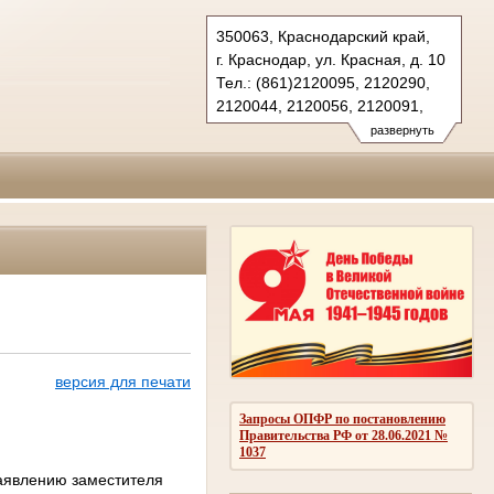
350063, Краснодарский край,
г. Краснодар, ул. Красная, д. 10
Тел.: (861)2120095, 2120290,
2120044, 2120056, 2120091,
2683150(ф.)
развернуть
kubansud@sudrf.ru
версия для печати
Запросы ОПФР по постановлению
Правительства РФ от 28.06.2021 №
1037
заявлению заместителя