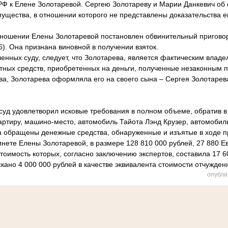
РФ к Елене Золотаревой. Сергею Золотареву и Марии Данкевич об
ущества, в отношении которого не представлены доказательства е
отношении Елены Золотаревой постановлен обвинительный пригово
86). Она признана виновной в получении взяток.
енных суду, следует, что Золотарева, является фактическим влад
тных средств, приобретенных на деньги, полученные незаконным п
а, Золотарева оформляла его на своего сына – Сергея Золотарева
суд удовлетворил исковые требования в полном объеме, обратив в
вартиру, машино-место, автомобиль Тайота Лэнд Крузер, автомоби
ва обращены денежные средства, обнаруженные и изъятые в ходе п
нете Елены Золотаревой, в размере 128 810 000 рублей, 27 880 Е
тоимость которых, согласно заключению экспертов, составила 17 6
кано 4 000 000 рублей в качестве эквивалента стоимости отчужде
опубли