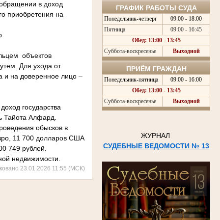
 обращении в доход
ГРАФИК РАБОТЫ СУДА
го приобретения на
Понедельник-четверг
09:00 - 18:00
Пятница
09:00 - 16:45
р
Обед: 13:00 - 13:45
Суббота-воскресенье
Выходной
ельцем объектов
утем. Для ухода от
ПРИЁМ ГРАЖДАН
 и на доверенное лицо –
Понедельник-пятница
09:00 - 16:00
Обед: 13:00 - 13:45
Суббота-воскресенье
Выходной
 доход государства
ль Тайота Алфард.
роведения обысков в
ЖУРНАЛ
вро, 11 700 долларов США
СУДЕБНЫЕ ВЕДОМОСТИ № 13
00 749 рублей.
нной недвижимости.
ковано 23.01.2026 11:55 (МСК)