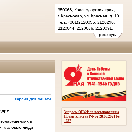
350063, Краснодарский край,
г. Краснодар, ул. Красная, д. 10
Тел.: (861)2120095, 2120290,
2120044, 2120056, 2120091,
2683150(ф.)
развернуть
kubansud@sudrf.ru
версия для печати
даре
Запросы ОПФР по постановлению
Правительства РФ от 28.06.2021 №
авонарушениях в
1037
и, молодые люди