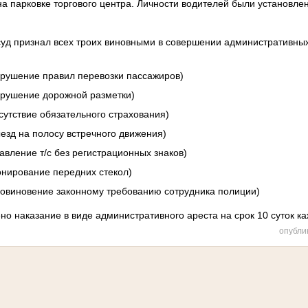
на парковке торгового центра. Личности водителей были установл
суд признал всех троих виновными в совершении административны
нарушение правил перевозки пассажиров)
нарушение дорожной разметки)
отсутствие обязательного страхования)
выезд на полосу встречного движения)
правление т/с без регистрационных знаков)
(тонирование передних стекол)
неповиновение законному требованию сотрудника полиции)
о наказание в виде административного ареста на срок 10 суток к
опубли