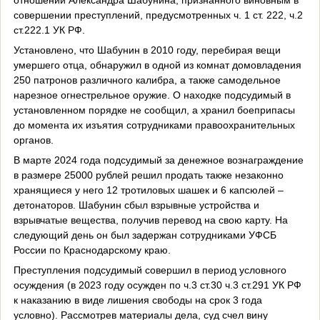
совершении преступлений, предусмотренных ч. 1 ст. 222, ч.2
ст.222.1 УК РФ.
Установлено, что Шабунин в 2010 году, перебирая вещи
умершего отца, обнаружил в одной из комнат домовладения
250 патронов различного калибра, а также самодельное
нарезное огнестрельное оружие. О находке подсудимый в
установленном порядке не сообщил, а хранил боеприпасы
до момента их изъятия сотрудниками правоохранительных
органов.
В марте 2024 года подсудимый за денежное вознаграждение
в размере 25000 рублей решил продать также незаконно
хранящиеся у него 12 тротиловых шашек и 6 капсюлей –
детонаторов. Шабунин сбыл взрывные устройства и
взрывчатые вещества, получив перевод на свою карту. На
следующий день он был задержан сотрудниками УФСБ
России по Краснодарскому краю.
Преступления подсудимый совершил в период условного
осуждения (в 2023 году осужден по ч.3 ст.30 ч.3 ст.291 УК РФ
к наказанию в виде лишения свободы на срок 3 года
условно). Рассмотрев материалы дела, суд счел вину