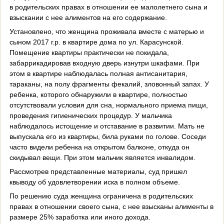
в родительских правах в отношении ее малолетнего сына и
взыскании с нее алиментов на его содержание.
Установлено, что женщина проживала вместе с матерью и
сыном 2017 г.р. в квартире дома по ул. Карасунской.
Помещение квартиры практически не покидала,
забаррикадировав входную дверь изнутри шкафами. При
этом в квартире наблюдалась полная антисанитария,
тараканы, на полу фрагменты фекалий, зловонный запах. У
ребенка, которого обнаружили в квартире, полностью
отсутствовали условия для сна, нормального приема пищи,
проведения гигиенических процедур. У мальчика
наблюдалось истощение и отставание в развитии. Мать не
выпускала его из квартиры, била руками по голове. Соседи
часто видели ребенка на открытом балконе, откуда он
скидывал вещи. При этом мальчик является инвалидом.
Рассмотрев представленные материалы, суд пришел
квыводу об удовлетворении иска в полном объеме.
По решению суда женщина ограничена в родительских
правах в отношении своего сына, с нее взысканы алименты в
размере 25% заработка или иного дохода.